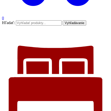
0
Hľadať:
Vyhľadávanie