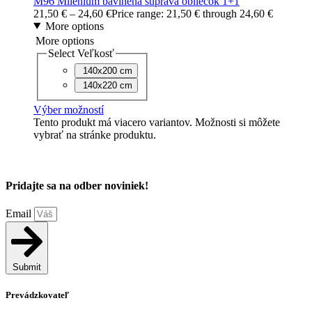
M96 Milénium bavlnená súprava obliečok 1+1
21,50
€
–
24,60
€
Price range: 21,50 € through 24,60 €
More options
More options
Select Veľkosť
140x200 cm
140x220 cm
Výber možností
Tento produkt má viacero variantov. Možnosti si môžete
vybrať na stránke produktu.
Pridajte sa na odber noviniek!
Email
Submit
Prevádzkovateľ