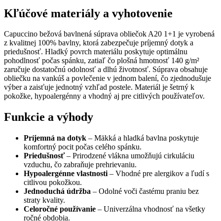
Kľúčové materiály a vyhotovenie
Capuccino bežová bavlnená súprava obliečok A20 1+1 je vyrobená
z kvalitnej 100% bavlny, ktorá zabezpečuje príjemný dotyk a
priedušnosť. Hladký povrch materiálu poskytuje optimálnu
pohodlnosť počas spánku, zatiaľ čo plošná hmotnosť 140 g/m²
zaručuje dostatočnú odolnosť a dlhú životnosť. Súprava obsahuje
obliečku na vankúš a povlečenie v jednom balení, čo zjednodušuje
výber a zaisťuje jednotný vzhľad postele. Materiál je šetrný k
pokožke, hypoalergénny a vhodný aj pre citlivých používateľov.
Funkcie a výhody
Príjemná na dotyk
– Mäkká a hladká bavlna poskytuje
komfortný pocit počas celého spánku.
Priedušnosť
– Prirodzené vlákna umožňujú cirkuláciu
vzduchu, čo zabraňuje prehrievaniu.
Hypoalergénne vlastnosti
– Vhodné pre alergikov a ľudí s
citlivou pokožkou.
Jednoduchá údržba
– Odolné voči častému praniu bez
straty kvality.
Celoročné používanie
– Univerzálna vhodnosť na všetky
ročné obdobia.