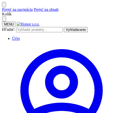
Prejsť na navigáciu
Prejsť na obsah
Košík
MENU
Hľadať:
Vyhľadávanie
Účet