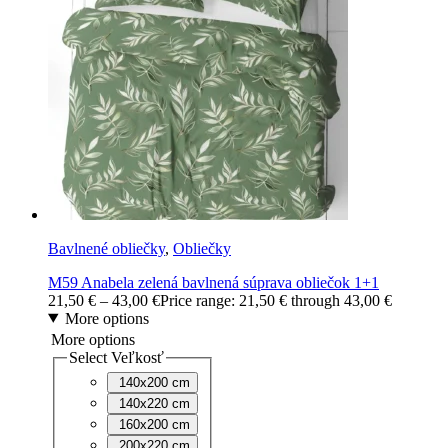
Bavlnené obliečky
,
Obliečky
M59 Anabela zelená bavlnená súprava obliečok 1+1
21,50
€
–
43,00
€
Price range: 21,50 € through 43,00 €
More options
More options
Select Veľkosť
140x200 cm
140x220 cm
160x200 cm
200x220 cm