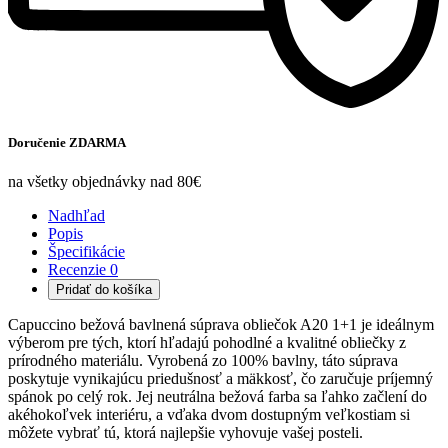
Doručenie ZDARMA
na všetky objednávky nad 80€
Nadhľad
Popis
Špecifikácie
Recenzie
0
Pridať do košíka
Capuccino bežová bavlnená súprava obliečok A20 1+1 je ideálnym
výberom pre tých, ktorí hľadajú pohodlné a kvalitné obliečky z
prírodného materiálu. Vyrobená zo 100% bavlny, táto súprava
poskytuje vynikajúcu priedušnosť a mäkkosť, čo zaručuje príjemný
spánok po celý rok. Jej neutrálna bežová farba sa ľahko začlení do
akéhokoľvek interiéru, a vďaka dvom dostupným veľkostiam si
môžete vybrať tú, ktorá najlepšie vyhovuje vašej posteli.