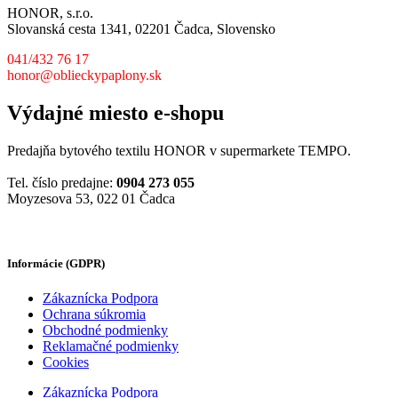
HONOR, s.r.o.
Slovanská cesta 1341, 02201 Čadca, Slovensko
041/432 76 17
honor@oblieckypaplony.sk
Výdajné miesto e-shopu
Predajňa bytového textilu HONOR v supermarkete TEMPO.
Tel. číslo predajne:
0904 273 055
Moyzesova 53, 022 01 Čadca
Informácie (GDPR)
Zákaznícka Podpora
Ochrana súkromia
Obchodné podmienky
Reklamačné podmienky
Cookies
Zákaznícka Podpora