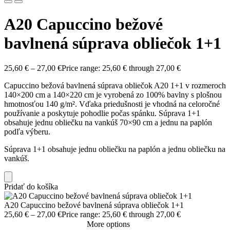
A20 Capuccino bežové
bavlnená súprava obliečok 1+1
25,60
€
–
27,00
€
Price range: 25,60 € through 27,00 €
Capuccino bežová bavlnená súprava obliečok A20 1+1 v rozmeroch
140×200 cm a 140×220 cm je vyrobená zo 100% bavlny s plošnou
hmotnosťou 140 g/m². Vďaka priedušnosti je vhodná na celoročné
používanie a poskytuje pohodlie počas spánku. Súprava 1+1
obsahuje jednu obliečku na vankúš 70×90 cm a jednu na paplón
podľa výberu.
Súprava 1+1 obsahuje jednu obliečku na paplón a jednu obliečku na
vankúš.
Pridať do košíka
A20 Capuccino bežové bavlnená súprava obliečok 1+1
25,60
€
–
27,00
€
Price range: 25,60 € through 27,00 €
More options