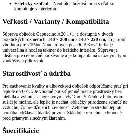
Estetický vzhľad
– Neutrálna bežová farba sa ľahko
kombinuje s interiérom.
Veľkosti / Varianty / Kompatibilita
Súprava obliečok Capuccino A20 1+1 je dostupná v dvoch
praktických rozmeroch:
140 × 200 cm
a
140 × 220 cm
, čo ju robí
vhodnou pre väčšinu štandardných postelí. Bežová farba je
univerzálna a hodí sa takmer do každého interiéru. Súprava je
ideálna pre celoročné používanie a je kompatibilná s rôznymi typmi
vankúšov a prikrývok.
Starostlivosť a údržba
Pre zachovanie kvality a dlhovekosti obliečok odporúčame prať pri
teplote do 60°C. Je vhodné použiť jemné pracie prostriedky bez
bielidla a vyhnúť sa agresívnym avivážam. Sušenie v bubnovom
sušiči je možné, ale lepšie je nechať obliečky prirodzene schnúť na
vzduchu, čo predlžuje ich životnosť. Žehlenie na strednú teplotu
pomáha udržiavať hladký povrch. Skladujte v suchu a chránené
pred priamym slnečným žiarením.
Špecifikácie