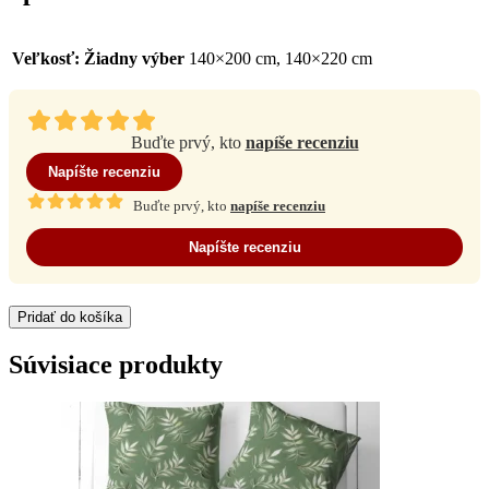
Veľkosť
:
Žiadny výber
140×200 cm, 140×220 cm
Buďte prvý, kto
napíše recenziu
Napíšte recenziu
Buďte prvý, kto
napíše recenziu
Napíšte recenziu
Pridať do košíka
Súvisiace produkty