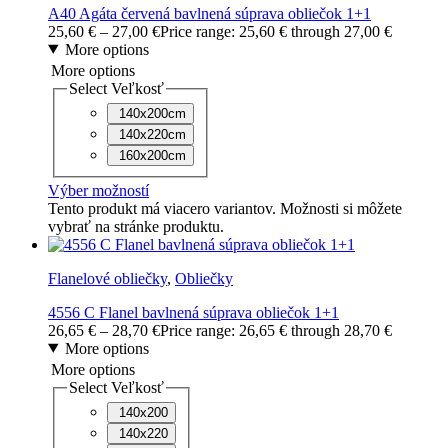
A40 Agáta červená bavlnená súprava obliečok 1+1
25,60
€
–
27,00
€
Price range: 25,60 € through 27,00 €
More options
More options
Select Veľkosť
140x200cm
140x220cm
160x200cm
Výber možností
Tento produkt má viacero variantov. Možnosti si môžete
vybrať na stránke produktu.
Flanelové obliečky
,
Obliečky
4556 C Flanel bavlnená súprava obliečok 1+1
26,65
€
–
28,70
€
Price range: 26,65 € through 28,70 €
More options
More options
Select Veľkosť
140x200
140x220