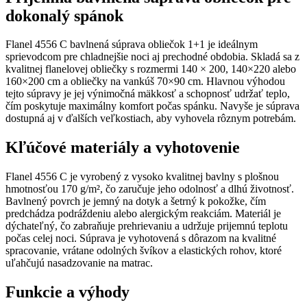
dokonalý spánok
Flanel 4556 C bavlnená súprava obliečok 1+1 je ideálnym
sprievodcom pre chladnejšie noci aj prechodné obdobia. Skladá sa z
kvalitnej flanelovej obliečky s rozmermi 140 × 200, 140×220 alebo
160×200 cm a obliečky na vankúš 70×90 cm. Hlavnou výhodou
tejto súpravy je jej výnimočná mäkkosť a schopnosť udržať teplo,
čím poskytuje maximálny komfort počas spánku. Navyše je súprava
dostupná aj v ďalších veľkostiach, aby vyhovela rôznym potrebám.
Kľúčové materiály a vyhotovenie
Flanel 4556 C je vyrobený z vysoko kvalitnej bavlny s plošnou
hmotnosťou 170 g/m², čo zaručuje jeho odolnosť a dlhú životnosť.
Bavlnený povrch je jemný na dotyk a šetrný k pokožke, čím
predchádza podráždeniu alebo alergickým reakciám. Materiál je
dýchateľný, čo zabraňuje prehrievaniu a udržuje prijemnú teplotu
počas celej noci. Súprava je vyhotovená s dôrazom na kvalitné
spracovanie, vrátane odolných švíkov a elastických rohov, ktoré
uľahčujú nasadzovanie na matrac.
Funkcie a výhody