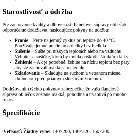
Starostlivosť a údržba
Pre zachovanie kvality a dlhovekosti flanelovej súpravy obliečok
odporúčame dodržiavať nasledujúce pokyny na údržbu:
Pranie
– Perte na jemný cyklus pri teplote do 40 °C.
Používajte jemné pracie prostriedky bez bielidla.
Sušenie
– Sušte pri nízkych teplotách alebo na vzduchu.
Vyhnite sa sušičke, ktorá by mohla poškodiť štruktúru látky.
Žehlenie
– Ak je potrebné, žehlite na nízku teplotu bez pary,
aby ste zachovali mäkkosť materiálu.
Skladovanie
– Skladujte na suchom a vetranom mieste,
chránenom pred priamym slnečným žiarením.
Dodržovaním týchto pokynov zabezpečíte, že vaša flanelová
súprava obliečok zostane mäkká, pohodlná a trvanlivá po mnoho
rokov.
Špecifikácie
Veľkosť
:
Žiadny výber
140×200, 140×220, 160×200