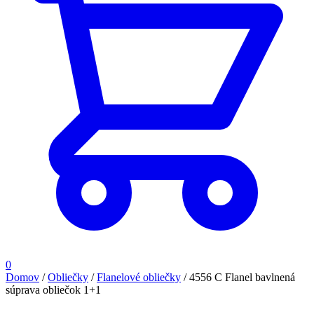
0
Domov
/
Obliečky
/
Flanelové obliečky
/
4556 C Flanel bavlnená
súprava obliečok 1+1