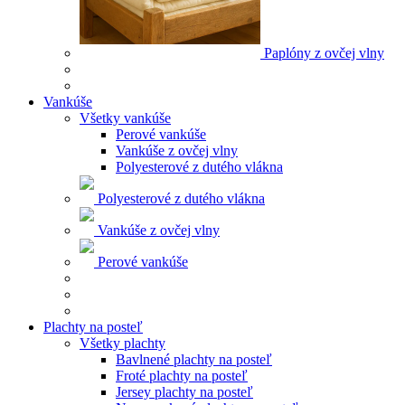
Paplóny z ovčej vlny
Vankúše
Všetky vankúše
Perové vankúše
Vankúše z ovčej vlny
Polyesterové z dutého vlákna
Polyesterové z dutého vlákna
Vankúše z ovčej vlny
Perové vankúše
Plachty na posteľ
Všetky plachty
Bavlnené plachty na posteľ
Froté plachty na posteľ
Jersey plachty na posteľ