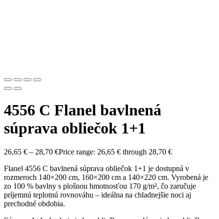
4556 C Flanel bavlnená
súprava obliečok 1+1
26,65
€
–
28,70
€
Price range: 26,65 € through 28,70 €
Flanel 4556 C bavlnená súprava obliečok 1+1 je dostupná v
rozmeroch 140×200 cm, 160×200 cm a 140×220 cm. Vyrobená je
zo 100 % bavlny s plošnou hmotnosťou 170 g/m², čo zaručuje
príjemnú teplotnú rovnováhu – ideálna na chladnejšie noci aj
prechodné obdobia.