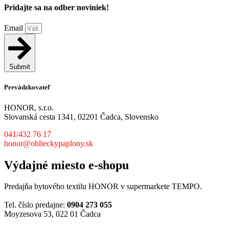
Pridajte sa na odber noviniek!
Email
Submit
Prevádzkovateľ
HONOR, s.r.o.
Slovanská cesta 1341, 02201 Čadca, Slovensko
041/432 76 17
honor@oblieckypaplony.sk
Výdajné miesto e-shopu
Predajňa bytového textilu HONOR v supermarkete TEMPO.
Tel. číslo predajne:
0904 273 055
Moyzesova 53, 022 01 Čadca