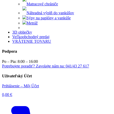
Matracové chrániče
Náhradná výplň do vankúšov
Sýpy na paplóny a vankúše
Metráž
3D obliečky
Veľkoobchodný predaj
VRÁTENIE TOVARU
Podpora
Po – Pia: 8:00 – 16:00
Potrebujete poradiť? Zavolajte nám na: 041/43 27 617
Užívateľský Účet
Prihlásenie – Môj Účet
0,00
€