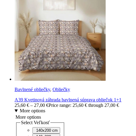
Bavlnené obliečky
,
Obliečky
A39 Kvetinová záhrada bavlnená súprava obliečok 1+1
25,60
€
–
27,00
€
Price range: 25,60 € through 27,00 €
More options
More options
Select Veľkosť
140x200 cm