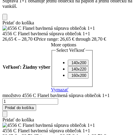
Súprava 1+1 obsahuje jednu obliečku na paplón a jednu obliečku na
vankúš.
Pridať do košíka
4556 C Flanel bavlnená súprava obliečok 1+1
26,65
€
–
28,70
€
Price range: 26,65 € through 28,70 €
More options
Select Veľkosť
140x200
Veľkosť
:
Žiadny výber
140x220
160x200
Vymazať
množstvo 4556 C Flanel bavlnená súprava obliečok 1+1
Pridať do košíka
Pridať do košíka
4556 C Flanel bavlnená súprava obliečok 1+1