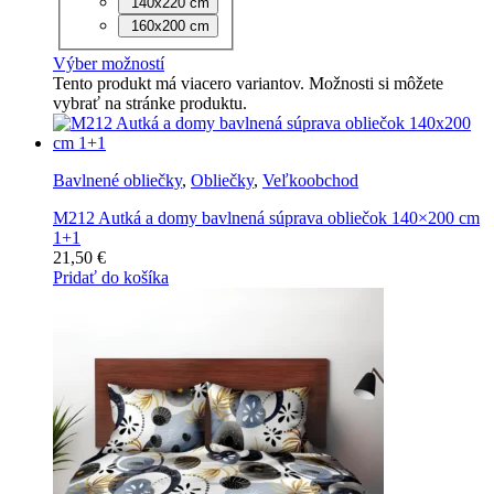
140x220 cm
160x200 cm
Výber možností
Tento produkt má viacero variantov. Možnosti si môžete
vybrať na stránke produktu.
Bavlnené obliečky
,
Obliečky
,
Veľkoobchod
M212 Autká a domy bavlnená súprava obliečok 140×200 cm
1+1
21,50
€
Pridať do košíka