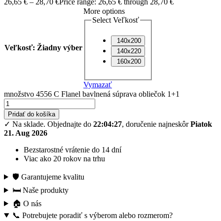
26,65
€
–
28,70
€
Price range: 26,65 € through 28,70 €
More options
Select Veľkosť
140x200
Veľkosť
:
Žiadny výber
140x220
160x200
Vymazať
množstvo 4556 C Flanel bavlnená súprava obliečok 1+1
Pridať do košíka
✓ Na sklade.
Objednajte do
22:04:26
, doručenie najneskôr
Piatok
21. Aug 2026
Bezstarostné vrátenie do 14 dní
Viac ako 20 rokov na trhu
🛡️ Garantujeme kvalitu
🛏️ Naše produkty
🏠 O nás
📞 Potrebujete poradiť s výberom alebo rozmerom?