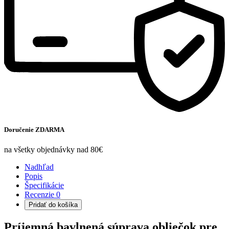
Doručenie ZDARMA
na všetky objednávky nad 80€
Nadhľad
Popis
Špecifikácie
Recenzie
0
Pridať do košíka
Príjemná bavlnená súprava obliečok pre