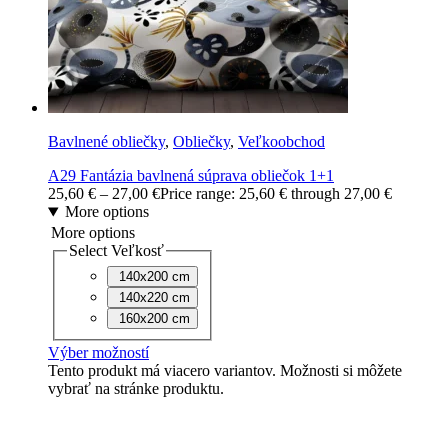
Bavlnené obliečky
,
Obliečky
,
Veľkoobchod
A29 Fantázia bavlnená súprava obliečok 1+1
25,60
€
–
27,00
€
Price range: 25,60 € through 27,00 €
More options
More options
Select Veľkosť
140x200 cm
140x220 cm
160x200 cm
Výber možností
Tento produkt má viacero variantov. Možnosti si môžete
vybrať na stránke produktu.