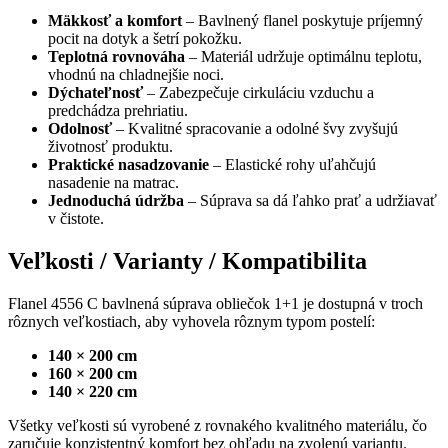
Mäkkosť a komfort
– Bavlnený flanel poskytuje príjemný
pocit na dotyk a šetrí pokožku.
Teplotná rovnováha
– Materiál udržuje optimálnu teplotu,
vhodnú na chladnejšie noci.
Dýchateľnosť
– Zabezpečuje cirkuláciu vzduchu a
predchádza prehriatiu.
Odolnosť
– Kvalitné spracovanie a odolné švy zvyšujú
životnosť produktu.
Praktické nasadzovanie
– Elastické rohy uľahčujú
nasadenie na matrac.
Jednoduchá údržba
– Súprava sa dá ľahko prať a udržiavať
v čistote.
Veľkosti / Varianty / Kompatibilita
Flanel 4556 C bavlnená súprava obliečok 1+1 je dostupná v troch
rôznych veľkostiach, aby vyhovela rôznym typom postelí:
140 × 200 cm
160 × 200 cm
140 × 220 cm
Všetky veľkosti sú vyrobené z rovnakého kvalitného materiálu, čo
zaručuje konzistentný komfort bez ohľadu na zvolenú variantu.