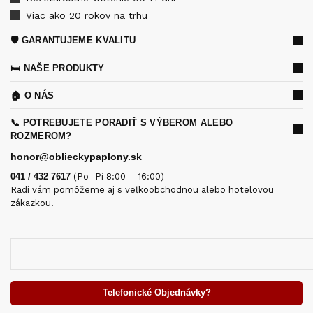
Viac ako 20 rokov na trhu
🛡️ GARANTUJEME KVALITU
🛏️ NAŠE PRODUKTY
🏠 O NÁS
📞 POTREBUJETE PORADIŤ S VÝBEROM ALEBO
ROZMEROM?
honor@oblieckypaplony.sk
041 / 432 7617
(Po–Pi 8:00 – 16:00)
Radi vám pomôžeme aj s veľkoobchodnou alebo hotelovou
zákazkou.
Telefonické Objednávky?