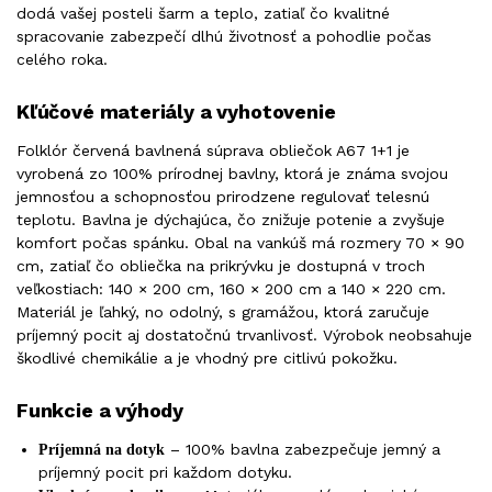
dodá vašej posteli šarm a teplo, zatiaľ čo kvalitné
spracovanie zabezpečí dlhú životnosť a pohodlie počas
celého roka.
Kľúčové materiály a vyhotovenie
Folklór červená bavlnená súprava obliečok A67 1+1 je
vyrobená zo 100% prírodnej bavlny, ktorá je známa svojou
jemnosťou a schopnosťou prirodzene regulovať telesnú
teplotu. Bavlna je dýchajúca, čo znižuje potenie a zvyšuje
komfort počas spánku. Obal na vankúš má rozmery 70 × 90
cm, zatiaľ čo obliečka na prikrývku je dostupná v troch
veľkostiach: 140 × 200 cm, 160 × 200 cm a 140 × 220 cm.
Materiál je ľahký, no odolný, s gramážou, ktorá zaručuje
príjemný pocit aj dostatočnú trvanlivosť. Výrobok neobsahuje
škodlivé chemikálie a je vhodný pre citlivú pokožku.
Funkcie a výhody
– 100% bavlna zabezpečuje jemný a
Príjemná na dotyk
príjemný pocit pri každom dotyku.