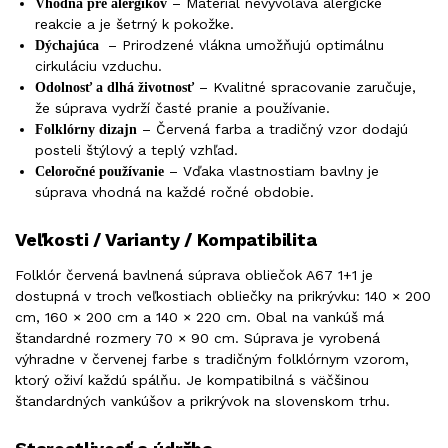
– Materiál nevyvoláva alergické
Vhodná pre alergikov
reakcie a je šetrný k pokožke.
– Prirodzené vlákna umožňujú optimálnu
Dýchajúca
cirkuláciu vzduchu.
– Kvalitné spracovanie zaručuje,
Odolnosť a dlhá životnosť
že súprava vydrží časté pranie a používanie.
– Červená farba a tradičný vzor dodajú
Folklórny dizajn
posteli štýlový a teplý vzhľad.
– Vďaka vlastnostiam bavlny je
Celoročné používanie
súprava vhodná na každé ročné obdobie.
Veľkosti / Varianty / Kompatibilita
Folklór červená bavlnená súprava obliečok A67 1+1 je
dostupná v troch veľkostiach obliečky na prikrývku: 140 × 200
cm, 160 × 200 cm a 140 × 220 cm. Obal na vankúš má
štandardné rozmery 70 × 90 cm. Súprava je vyrobená
výhradne v červenej farbe s tradičným folklórnym vzorom,
ktorý oživí každú spálňu. Je kompatibilná s väčšinou
štandardných vankúšov a prikrývok na slovenskom trhu.