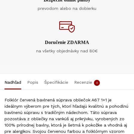
prevodom alebo na dobierku
Doručenie ZDARMA
na všetky objednávky nad 80€
Nadhľad
Popis
Špecifikácie
Recenzie
0
Folklór červená bavlnená súprava obliečok A67 1+1 je
ideálnym výberom pre tých, ktorí hľadajú kvalitnú a pohodlnú
bavlnenú súpravu s tradičným nádechom. Táto súprava
pozostáva z obliečky na vankúš aj prikrývku, vyrobených zo
100% prírodnej bavlny, ktorá je šetrná k pokožke a vhodná aj
pre alergikov. Svojou červenou farbou a folklórnym vzorom