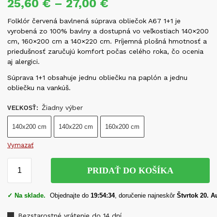
25,60
€
–
27,00
€
Folklór červená bavlnená súprava obliečok A67 1+1 je
vyrobená zo 100% bavlny a dostupná vo veľkostiach 140×200
cm, 160×200 cm a 140×220 cm. Príjemná plošná hmotnosť a
priedušnosť zaručujú komfort počas celého roka, čo ocenia
aj alergici.
Súprava 1+1 obsahuje jednu obliečku na paplón a jednu
obliečku na vankúš.
Žiadny výber
VEĽKOSŤ
:
140x200 cm
140x220 cm
160x200 cm
Vymazať
PRIDAŤ DO KOŠÍKA
✓ Na sklade.
Objednajte do
19:54:33
, doručenie najneskôr
Štvrtok 20. A
Bezstarostné vrátenie do 14 dní