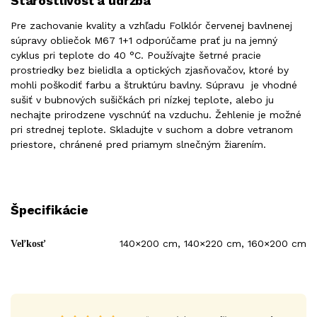
Starostlivosť a údržba
Pre zachovanie kvality a vzhľadu Folklór červenej bavlnenej
súpravy obliečok M67 1+1 odporúčame prať ju na jemný
cyklus pri teplote do 40 °C. Používajte šetrné pracie
prostriedky bez bielidla a optických zjasňovačov, ktoré by
mohli poškodiť farbu a štruktúru bavlny. Súpravu je vhodné
sušiť v bubnových sušičkách pri nízkej teplote, alebo ju
nechajte prirodzene vyschnúť na vzduchu. Žehlenie je možné
pri strednej teplote. Skladujte v suchom a dobre vetranom
priestore, chránené pred priamym slnečným žiarením.
Špecifikácie
140×200 cm, 140×220 cm, 160×200 cm
Veľkosť