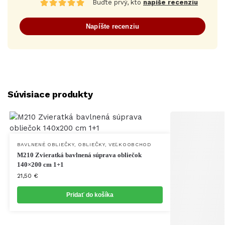
Buďte prvý, kto
napíše recenziu
Napíšte recenziu
Súvisiace produkty
BAVLNENÉ OBLIEČKY
,
OBLIEČKY
,
VEĽKOOBCHOD
M210 Zvieratká bavlnená súprava obliečok
140×200 cm 1+1
21,50
€
Pridať do košíka