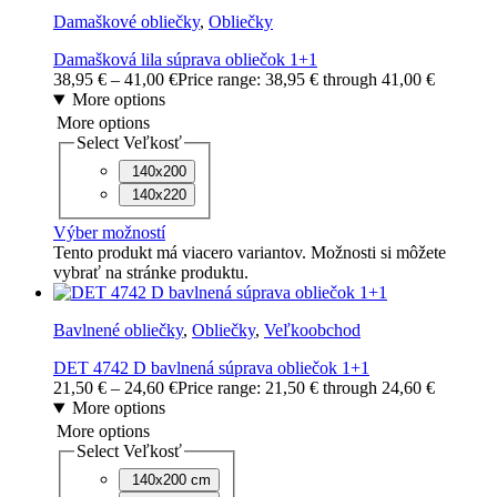
Damaškové obliečky
,
Obliečky
Damašková lila súprava obliečok 1+1
38,95
€
–
41,00
€
Price range: 38,95 € through 41,00 €
More options
More options
Select Veľkosť
140x200
140x220
Výber možností
Tento produkt má viacero variantov. Možnosti si môžete
vybrať na stránke produktu.
Bavlnené obliečky
,
Obliečky
,
Veľkoobchod
DET 4742 D bavlnená súprava obliečok 1+1
21,50
€
–
24,60
€
Price range: 21,50 € through 24,60 €
More options
More options
Select Veľkosť
140x200 cm