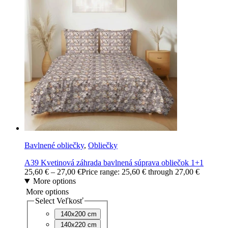
Bavlnené obliečky
,
Obliečky
A39 Kvetinová záhrada bavlnená súprava obliečok 1+1
25,60
€
–
27,00
€
Price range: 25,60 € through 27,00 €
More options
More options
Select Veľkosť
140x200 cm
140x220 cm