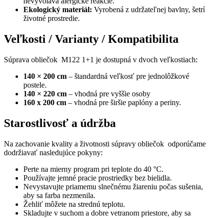
nevyvoláva alergické reakcie.
Ekologický materiál:
Vyrobená z udržateľnej bavlny, šetrí
životné prostredie.
Veľkosti / Varianty / Kompatibilita
Súprava obliečok M122 1+1 je dostupná v dvoch veľkostiach:
140 × 200 cm
– štandardná veľkosť pre jednolôžkové
postele.
140 × 220 cm
– vhodná pre vyššie osoby
160 x 200 cm
– vhodná pre širšie paplóny a periny.
Starostlivosť a údržba
Na zachovanie kvality a životnosti súpravy obliečok odporúčame
dodržiavať nasledujúce pokyny:
Perte na mierny program pri teplote do 40 °C.
Používajte jemné pracie prostriedky bez bielidla.
Nevystavujte priamemu slnečnému žiareniu počas sušenia,
aby sa farba nezmenila.
Žehliť môžete na strednú teplotu.
Skladujte v suchom a dobre vetranom priestore, aby sa