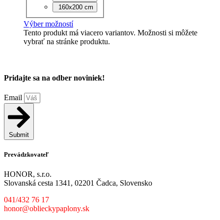
160x200 cm
Výber možností
Tento produkt má viacero variantov. Možnosti si môžete
vybrať na stránke produktu.
Pridajte sa na odber noviniek!
Email
Submit
Prevádzkovateľ
HONOR, s.r.o.
Slovanská cesta 1341, 02201 Čadca, Slovensko
041/432 76 17
honor@oblieckypaplony.sk