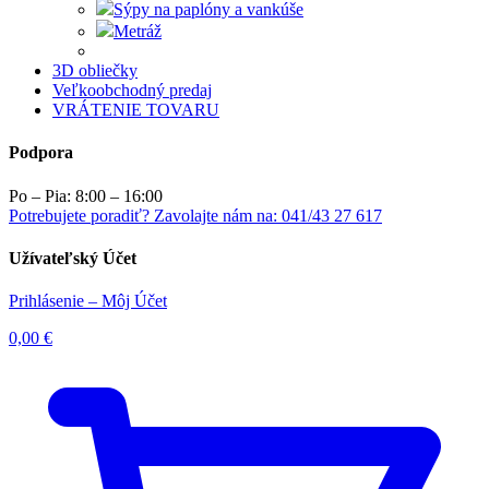
Sýpy na paplóny a vankúše
Metráž
3D obliečky
Veľkoobchodný predaj
VRÁTENIE TOVARU
Podpora
Po – Pia: 8:00 – 16:00
Potrebujete poradiť? Zavolajte nám na: 041/43 27 617
Užívateľský Účet
Prihlásenie – Môj Účet
0,00
€