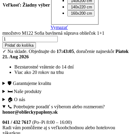
140x200 cm
Veľkosť
:
Žiadny výber
140x220 cm
160x200 cm
Vymazať
množstvo M122 Sofia bavlnená súprava obliečok 1+1
Pridať do košíka
✓ Na sklade.
Objednajte do
17:43:04
, doručenie najneskôr
Piatok
21. Aug 2026
Bezstarostné vrátenie do 14 dní
Viac ako 20 rokov na trhu
🛡️ Garantujeme kvalitu
🛏️ Naše produkty
🏠 O nás
📞 Potrebujete poradiť s výberom alebo rozmerom?
honor@oblieckypaplony.sk
041 / 432 7617
(Po–Pi 8:00 – 16:00)
Radi vám pomôžeme aj s veľkoobchodnou alebo hotelovou
zákazkou.