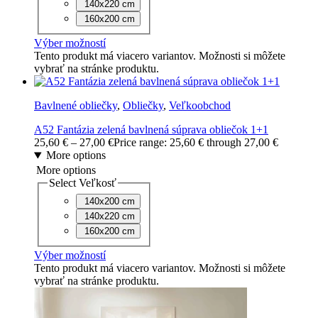
140x220 cm
160x200 cm
Výber možností
Tento produkt má viacero variantov. Možnosti si môžete
vybrať na stránke produktu.
Bavlnené obliečky
,
Obliečky
,
Veľkoobchod
A52 Fantázia zelená bavlnená súprava obliečok 1+1
25,60
€
–
27,00
€
Price range: 25,60 € through 27,00 €
More options
More options
Select Veľkosť
140x200 cm
140x220 cm
160x200 cm
Výber možností
Tento produkt má viacero variantov. Možnosti si môžete
vybrať na stránke produktu.