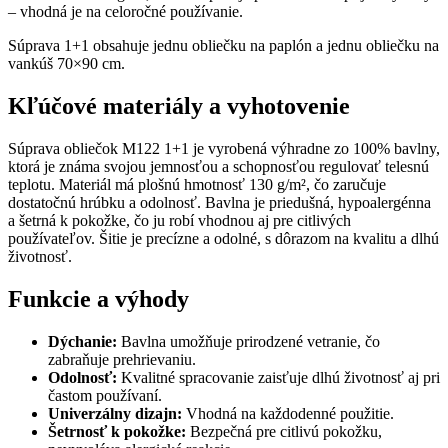
– vhodná je na celoročné používanie.
Súprava 1+1 obsahuje jednu obliečku na paplón a jednu obliečku na
vankúš 70×90 cm.
Kľúčové materiály a vyhotovenie
Súprava obliečok M122 1+1 je vyrobená výhradne zo 100% bavlny,
ktorá je známa svojou jemnosťou a schopnosťou regulovať telesnú
teplotu. Materiál má plošnú hmotnosť 130 g/m², čo zaručuje
dostatočnú hrúbku a odolnosť. Bavlna je priedušná, hypoalergénna
a šetrná k pokožke, čo ju robí vhodnou aj pre citlivých
používateľov. Šitie je precízne a odolné, s dôrazom na kvalitu a dlhú
životnosť.
Funkcie a výhody
Dýchanie:
Bavlna umožňuje prirodzené vetranie, čo
zabraňuje prehrievaniu.
Odolnosť:
Kvalitné spracovanie zaisťuje dlhú životnosť aj pri
častom používaní.
Univerzálny dizajn:
Vhodná na každodenné použitie.
Šetrnosť k pokožke:
Bezpečná pre citlivú pokožku,