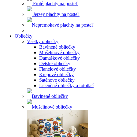
Froté plachty na posteľ
Jersey plachty na posteľ
Nepremokavé plachty na posteľ
Obliečky
Všetky obliečky
Bavlnené obliečky
Mušelínové obliečky
Damaškové obliečky
Detské obliečky
Flanelové obliečky
Krepové obliečky
Saténové obliečky
Licenčné obliečky a fototlač
Bavlnené obliečky
Mušelínové obliečky