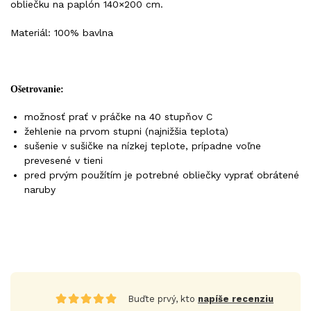
obliečku na paplón 140×200 cm.
Materiál: 100% bavlna
Ošetrovanie:
možnosť prať v práčke na 40 stupňov C
žehlenie na prvom stupni (najnižšia teplota)
sušenie v sušičke na nízkej teplote, prípadne voľne
prevesené v tieni
pred prvým použítím je potrebné obliečky vyprať obrátené
naruby
Buďte prvý, kto
napíše recenziu