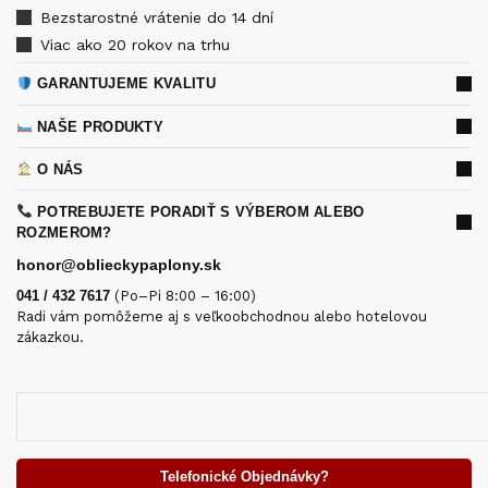
Bezstarostné vrátenie do 14 dní
Viac ako 20 rokov na trhu
GARANTUJEME KVALITU
NAŠE PRODUKTY
O NÁS
POTREBUJETE PORADIŤ S VÝBEROM ALEBO
ROZMEROM?
honor@oblieckypaplony.sk
041 / 432 7617
(Po–Pi 8:00 – 16:00)
Radi vám pomôžeme aj s veľkoobchodnou alebo hotelovou
zákazkou.
Telefonické Objednávky?