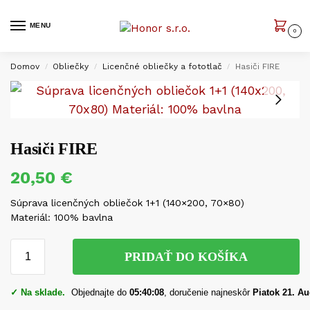
MENU
0
Domov
Obliečky
Licenčné obliečky a fototlač
Hasiči FIRE
/
/
/
Hasiči FIRE
20,50
€
Súprava licenčných obliečok 1+1 (140×200, 70×80)
Materiál: 100% bavlna
PRIDAŤ DO KOŠÍKA
✓ Na sklade.
Objednajte do
05:40:07
, doručenie najneskôr
Piatok 21. A