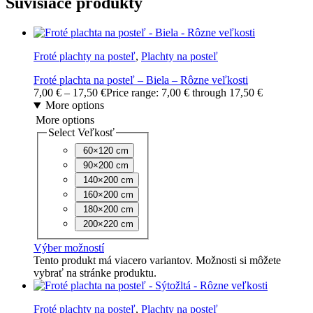
Súvisiace produkty
Froté plachty na posteľ
,
Plachty na posteľ
Froté plachta na posteľ – Biela – Rôzne veľkosti
7,00
€
–
17,50
€
Price range: 7,00 € through 17,50 €
More options
More options
Select Veľkosť
60×120 cm
90×200 cm
140×200 cm
160×200 cm
180×200 cm
200×220 cm
Výber možností
Tento produkt má viacero variantov. Možnosti si môžete
vybrať na stránke produktu.
Froté plachty na posteľ
,
Plachty na posteľ