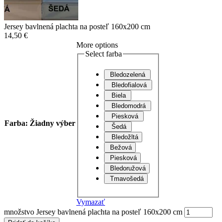
Jersey bavlnená plachta na posteľ 160x200 cm
14,50
€
More options
Select farba
Bledozelená
Bledofialová
Biela
Bledomodrá
Piesková
Farba
:
Žiadny výber
Šedá
Bledožltá
Bežová
Piesková
Bledoružová
Tmavošedá
Vymazať
množstvo Jersey bavlnená plachta na posteľ 160x200 cm