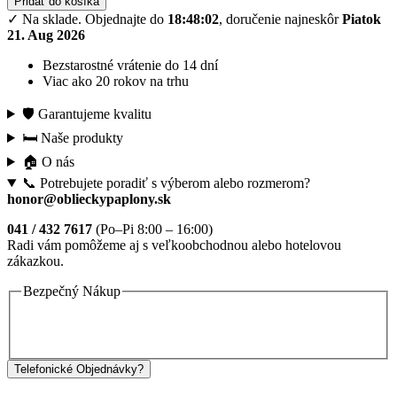
Pridať do košíka
✓ Na sklade.
Objednajte do
18:48:02
, doručenie najneskôr
Piatok
21. Aug 2026
Bezstarostné vrátenie do 14 dní
Viac ako 20 rokov na trhu
🛡️ Garantujeme kvalitu
🛏️ Naše produkty
🏠 O nás
📞 Potrebujete poradiť s výberom alebo rozmerom?
honor@oblieckypaplony.sk
041 / 432 7617
(Po–Pi 8:00 – 16:00)
Radi vám pomôžeme aj s veľkoobchodnou alebo hotelovou
zákazkou.
Bezpečný Nákup
Telefonické Objednávky?