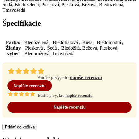
Šedá, Bledozelená, Piesková, Piesková, Bežová, Bledozelená,
Tmavošedá
Špecifikácie
Farba
:
Bledozelená , Bledofialová , Biela , Bledomodrá ,
Žiadny
Piesková , Šedá , Bledožltá, Bežová, Piesková,
výber
Bledoružová, Tmavošedá
Buďte prvý, kto
napíše recenziu
Napíšte recenziu
Buďte prvý, kto
napíše recenziu
Napíšte recenziu
Pridať do košíka