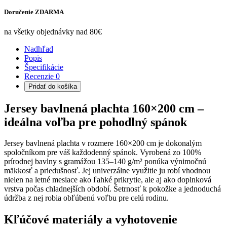
Doručenie ZDARMA
na všetky objednávky nad 80€
Nadhľad
Popis
Špecifikácie
Recenzie
0
Pridať do košíka
Jersey bavlnená plachta 160×200 cm –
ideálna voľba pre pohodlný spánok
Jersey bavlnená plachta v rozmere 160×200 cm je dokonalým
spoločníkom pre váš každodenný spánok. Vyrobená zo 100%
prírodnej bavlny s gramážou 135–140 g/m² ponúka výnimočnú
mäkkosť a priedušnosť. Jej univerzálne využitie ju robí vhodnou
nielen na letné mesiace ako ľahké prikrytie, ale aj ako doplnková
vrstva počas chladnejších období. Šetrnosť k pokožke a jednoduchá
údržba z nej robia obľúbenú voľbu pre celú rodinu.
Kľúčové materiály a vyhotovenie