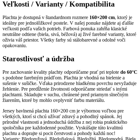
Veľkosti / Varianty / Kompatibilita
Plachta je dostupná v štandardnom rozmere
160×200 cm
, ktorý je
ideálny pre jednolôžkové postele. V našej ponuke nájdete aj ďalšie
veľkosti podľa vašich potrieb. Farbová ponuka zahŕňa klasické
neutrálne odtiene (biela, sivá, béžová) aj živé farebné varianty, ktoré
oživia váš priestor. Všetky farby sú stálobarevné a odolné voči
opakovaniu.
Starostlivosť a údržba
Pre zachovanie kvality plachty odporúčame prať pri teplote
do 60°C
s podobne farebným prádľom. Plachta je vhodná na bielenie a
sušenie v sušičke. Vďaka prirodzene hladkému povrchu nevyžaduje
žehlenie. Pre predĺženie životnosti odporúčame striedať s inými
plachtami. Skladujte v suchu, chránené pred priamym slnečným
žiarením, ktoré by mohlo ovplyvniť farbu materiálu.
Jersey bavlnená plachta 160×200 cm je výbornou voľbou pre
všetkých, ktorí si chcú užívať zdravý a pohodlný spánok. Jej
prírodné vlastnosti a jednoduchá údržba z nej robia praktického
spoločníka pre každodenné použitie. Vyskúšajte túto kvalitnú
plachtu a doprajte si pocit čerstvosti a pohody každú noc!
Varianty: Bledoružová, Bledofialová, Bledožltá, Bledomodrá, Biela,