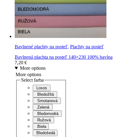
Bavlnené plachty na posteľ
,
Plachty na posteľ
Bavlnená plachta na posteľ 140×230 100% bavlna
7,20
€
More options
More options
Select farba
Losos
Bledožltá
Smotanová
Zelená
Bledomodrá
Ružová
Biela
Bledošedá