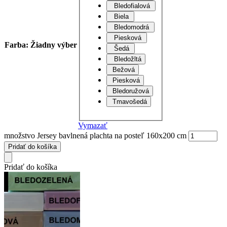
Bledofialová
Biela
Bledomodrá
Piesková
Farba
:
Žiadny výber
Šedá
Bledožltá
Bežová
Piesková
Bledoružová
Tmavošedá
Vymazať
množstvo Jersey bavlnená plachta na posteľ 160x200 cm
Pridať do košíka
Pridať do košíka