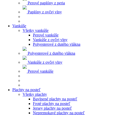
Perové paplóny z peria
Paplóny z ovčej vlny
Vankúše
Všetky vankúše
Perové vankúše
Vankúše z ovčej vlny
Polyesterové z dutého vlákna
Polyesterové z dutého vlákna
Vankúše z ovčej vlny
Perové vankúše
Plachty na posteľ
Všetky plachty
Bavlnené plachty na posteľ
Froté plachty na posteľ
Jersey plachty na posteľ
Nepremokavé plachty na posteľ