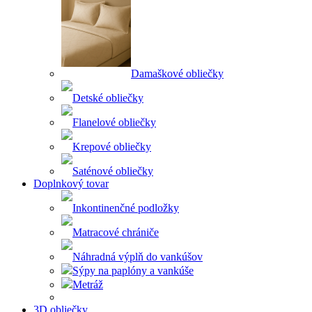
Damaškové obliečky
Detské obliečky
Flanelové obliečky
Krepové obliečky
Saténové obliečky
Doplnkový tovar
Inkontinenčné podložky
Matracové chrániče
Náhradná výplň do vankúšov
Sýpy na paplóny a vankúše
Metráž
3D obliečky