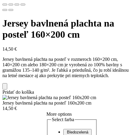
Jersey bavlnená plachta na
posteľ 160×200 cm
14,50
€
Jersey bavlnená plachta na posteľ v rozmeroch 160×200 cm,
140×200 cm alebo 180×200 cm je vyrobená zo 100% bavlny s
gramážou 135–140 g/m². Je ľahká a priedušná, čo ju robí ideálnou
na letné mesiace aj ako prekrytie pri miernych teplotách.
Pridať do košíka
Jersey bavlnená plachta na posteľ 160x200 cm
14,50
€
More options
Select farba
Bledozelená