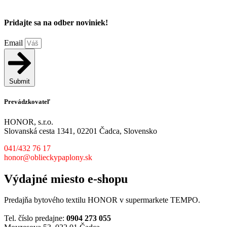
Pridajte sa na odber noviniek!
Email
Submit
Prevádzkovateľ
HONOR, s.r.o.
Slovanská cesta 1341, 02201 Čadca, Slovensko
041/432 76 17
honor@oblieckypaplony.sk
Výdajné miesto e-shopu
Predajňa bytového textilu HONOR v supermarkete TEMPO.
Tel. číslo predajne:
0904 273 055