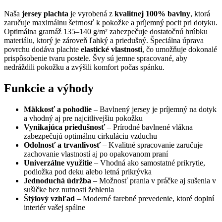
Naša
jersey plachta
je vyrobená z
kvalitnej 100% bavlny
, ktorá
zaručuje maximálnu šetrnosť k pokožke a príjemný pocit pri dotyku.
Optimálna gramáž 135–140 g/m² zabezpečuje dostatočnú hrúbku
materiálu, ktorý je zároveň ľahký a priedušný. Špeciálna úprava
povrchu dodáva plachte
elastické vlastnosti
, čo umožňuje dokonalé
prispôsobenie tvaru postele. Švy sú jemne spracované, aby
nedráždili pokožku a zvýšili komfort počas spánku.
Funkcie a výhody
Mäkkosť a pohodlie
– Bavlnený jersey je príjemný na dotyk
a vhodný aj pre najcitlivejšiu pokožku
Vynikajúca priedušnosť
– Prírodné bavlnené vlákna
zabezpečujú optimálnu cirkuláciu vzduchu
Odolnosť a trvanlivosť
– Kvalitné spracovanie zaručuje
zachovanie vlastností aj po opakovanom praní
Univerzálne využitie
– Vhodná ako samostatné prikrytie,
podložka pod deku alebo letná prikrývka
Jednoduchá údržba
– Možnosť prania v práčke aj sušenia v
sušičke bez nutnosti žehlenia
Štýlový vzhľad
– Moderné farebné prevedenie, ktoré doplní
interiér vašej spálne