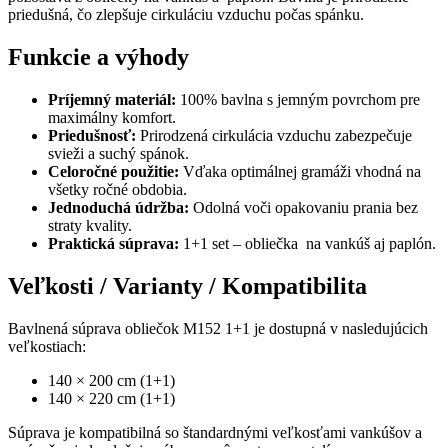
priedušná, čo zlepšuje cirkuláciu vzduchu počas spánku.
Funkcie a výhody
Príjemný materiál:
100% bavlna s jemným povrchom pre
maximálny komfort.
Priedušnosť:
Prirodzená cirkulácia vzduchu zabezpečuje
svieži a suchý spánok.
Celoročné použitie:
Vďaka optimálnej gramáži vhodná na
všetky ročné obdobia.
Jednoduchá údržba:
Odolná voči opakovaniu prania bez
straty kvality.
Praktická súprava:
1+1 set – obliečka na vankúš aj paplón.
Veľkosti / Varianty / Kompatibilita
Bavlnená súprava obliečok M152 1+1 je dostupná v nasledujúcich
veľkostiach:
140 × 200 cm (1+1)
140 × 220 cm (1+1)
Súprava je kompatibilná so štandardnými veľkosťami vankúšov a