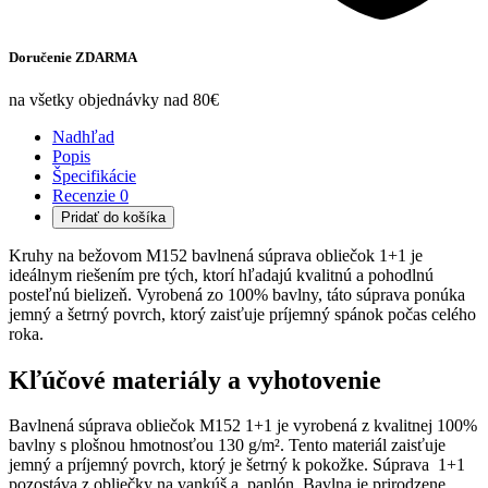
Doručenie ZDARMA
na všetky objednávky nad 80€
Nadhľad
Popis
Špecifikácie
Recenzie
0
Pridať do košíka
Kruhy na bežovom M152 bavlnená súprava obliečok 1+1 je
ideálnym riešením pre tých, ktorí hľadajú kvalitnú a pohodlnú
posteľnú bielizeň. Vyrobená zo 100% bavlny, táto súprava ponúka
jemný a šetrný povrch, ktorý zaisťuje príjemný spánok počas celého
roka.
Kľúčové materiály a vyhotovenie
Bavlnená súprava obliečok M152 1+1 je vyrobená z kvalitnej 100%
bavlny s plošnou hmotnosťou 130 g/m². Tento materiál zaisťuje
jemný a príjemný povrch, ktorý je šetrný k pokožke. Súprava 1+1
pozostáva z obliečky na vankúš a paplón. Bavlna je prirodzene