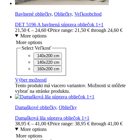
Bavlnené obliečky
,
Obliečky
,
Veľkoobchod
DET 5196 A bavlnená súprava obliečok 1+1
21,50
€
–
24,60
€
Price range: 21,50 € through 24,60 €
More options
More options
Select Veľkosť
140x200 cm
140x220 cm
160x200 cm
Výber možností
Tento produkt má viacero variantov. Možnosti si môžete
vybrať na stránke produktu.
Damaškové obliečky
,
Obliečky
Damašková lila súprava obliečok 1+1
38,95
€
–
41,00
€
Price range: 38,95 € through 41,00 €
More options
More options