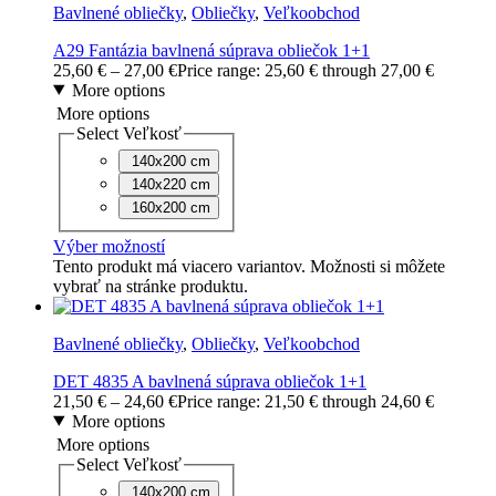
Bavlnené obliečky
,
Obliečky
,
Veľkoobchod
A29 Fantázia bavlnená súprava obliečok 1+1
25,60
€
–
27,00
€
Price range: 25,60 € through 27,00 €
More options
More options
Select Veľkosť
140x200 cm
140x220 cm
160x200 cm
Výber možností
Tento produkt má viacero variantov. Možnosti si môžete
vybrať na stránke produktu.
Bavlnené obliečky
,
Obliečky
,
Veľkoobchod
DET 4835 A bavlnená súprava obliečok 1+1
21,50
€
–
24,60
€
Price range: 21,50 € through 24,60 €
More options
More options
Select Veľkosť
140x200 cm