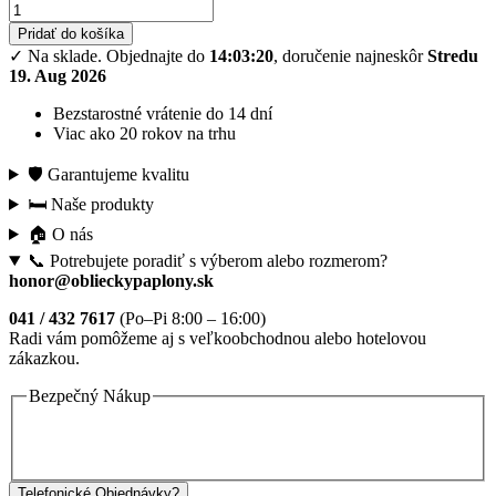
Pridať do košíka
✓ Na sklade.
Objednajte do
14:03:19
, doručenie najneskôr
Stredu
19. Aug 2026
Bezstarostné vrátenie do 14 dní
Viac ako 20 rokov na trhu
🛡️ Garantujeme kvalitu
🛏️ Naše produkty
🏠 O nás
📞 Potrebujete poradiť s výberom alebo rozmerom?
honor@oblieckypaplony.sk
041 / 432 7617
(Po–Pi 8:00 – 16:00)
Radi vám pomôžeme aj s veľkoobchodnou alebo hotelovou
zákazkou.
Bezpečný Nákup
Telefonické Objednávky?