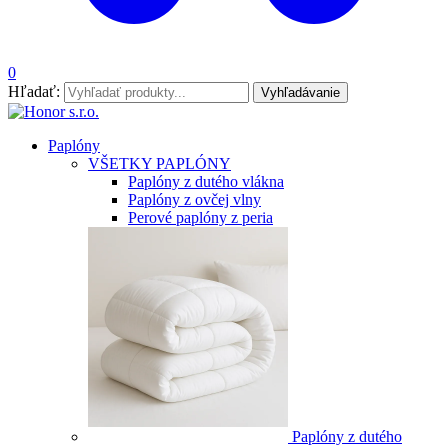
0
Hľadať:
Vyhľadávanie
Paplóny
VŠETKY PAPLÓNY
Paplóny z dutého vlákna
Paplóny z ovčej vlny
Perové paplóny z peria
Paplóny z dutého