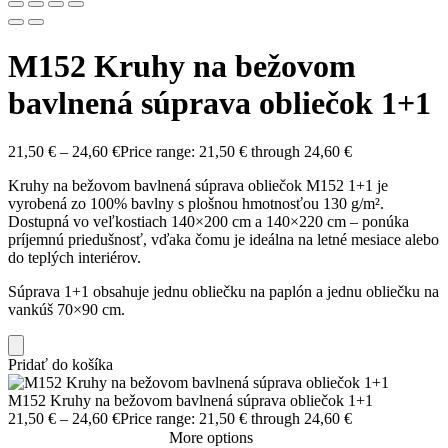
M152 Kruhy na bežovom
bavlnená súprava obliečok 1+1
21,50
€
–
24,60
€
Price range: 21,50 € through 24,60 €
Kruhy na bežovom bavlnená súprava obliečok M152 1+1 je
vyrobená zo 100% bavlny s plošnou hmotnosťou 130 g/m².
Dostupná vo veľkostiach 140×200 cm a 140×220 cm – ponúka
príjemnú priedušnosť, vďaka čomu je ideálna na letné mesiace alebo
do teplých interiérov.
Súprava 1+1 obsahuje jednu obliečku na paplón a jednu obliečku na
vankúš 70×90 cm.
Pridať do košíka
M152 Kruhy na bežovom bavlnená súprava obliečok 1+1
21,50
€
–
24,60
€
Price range: 21,50 € through 24,60 €
More options