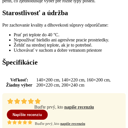
perín, čo zjednodušuje výber pre rôzne typy postelí.
Starostlivosť a údržba
Pre zachovanie kvality a dlhovekosti súpravy odporúčame:
Prať pri teplote do 40 °C.
Nepoužívať bielidlo ani agresívne pracie prostriedky.
Žehliť na strednej teplote, ak je to potrebné.
Uchovávať v suchom a dobre vetranom priestore
Špecifikácie
Veľkosť
:
140×200 cm, 140×220 cm, 160×200 cm,
Žiadny výber
200×220 cm, 200×240 cm
Buďte prvý, kto
napíše recenziu
Napíšte recenziu
Buďte prvý, kto
napíše recenziu