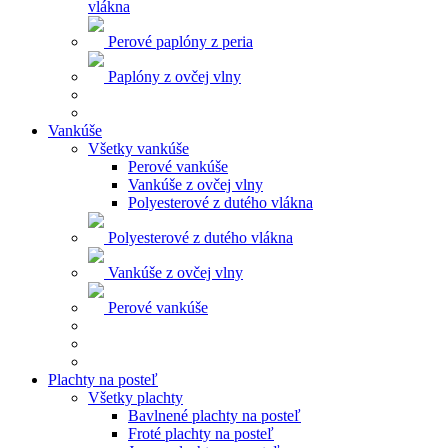
vlákna
Perové paplóny z peria
Paplóny z ovčej vlny
Vankúše
Všetky vankúše
Perové vankúše
Vankúše z ovčej vlny
Polyesterové z dutého vlákna
Polyesterové z dutého vlákna
Vankúše z ovčej vlny
Perové vankúše
Plachty na posteľ
Všetky plachty
Bavlnené plachty na posteľ
Froté plachty na posteľ