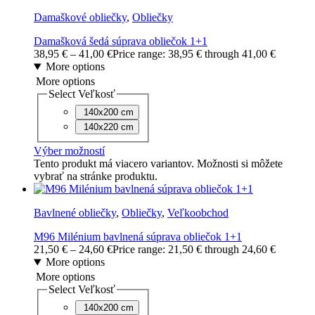
Damaškové obliečky
,
Obliečky
Damašková šedá súprava obliečok 1+1
38,95
€
–
41,00
€
Price range: 38,95 € through 41,00 €
More options
More options
Select Veľkosť
140x200 cm
140x220 cm
Výber možností
Tento produkt má viacero variantov. Možnosti si môžete
vybrať na stránke produktu.
Bavlnené obliečky
,
Obliečky
,
Veľkoobchod
M96 Milénium bavlnená súprava obliečok 1+1
21,50
€
–
24,60
€
Price range: 21,50 € through 24,60 €
More options
More options
Select Veľkosť
140x200 cm