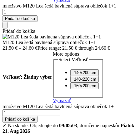
množstvo M120 Lea šedá bavlnená súprava obliečok 1+1
Pridať do košíka
Pridať do košíka
M120 Lea šedá bavlnená súprava obliečok 1+1
21,50
€
–
24,60
€
Price range: 21,50 € through 24,60 €
More options
Select Veľkosť
140x200 cm
Veľkosť
:
Žiadny výber
140x220 cm
160x200 cm
Vymazať
množstvo M120 Lea šedá bavlnená súprava obliečok 1+1
Pridať do košíka
✓ Na sklade.
Objednajte do
09:05:02
, doručenie najneskôr
Piatok
21. Aug 2026