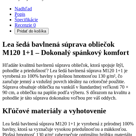
Nadhľad
Popis
Špecifikácie
Recenzie
0
Pridať do košíka
Lea šedá bavlnená súprava obliečok
M120 1+1 – Dokonalý spánkový komfort
Hľadáte kvalitnú bavlnenú súpravu obliečok, ktorá spojuje štýl,
pohodlie a priedušnosť? Lea šedá bavlnená súprava M120 1+1 je
vyrobená zo 100% bavlny s plošnou hmotnosťou 130 g/m², čo
zaručuje jemný a vzdušný povrch ideálny na celoročné použitie.
Súprava obsahuje obliečku na vankúš v štandardnej veľkosti 70 ×
90 cm, a obliečku na paplón podľa výberu. S dôrazom na kvalitu a
pohodlie je táto súprava dokonalou voľbou pre váš oddych.
Kľúčové materiály a vyhotovenie
Lea šedá bavlnená súprava M120 1+1 je vyrobená z prírodnej 100%
bavlny, ktorá sa vyznačuje vysokou priedušnosťou a mäkkosťou.
Plošná hmotnosť 130 g/m² zabezpečuje optimálnu hrúbku materiálu