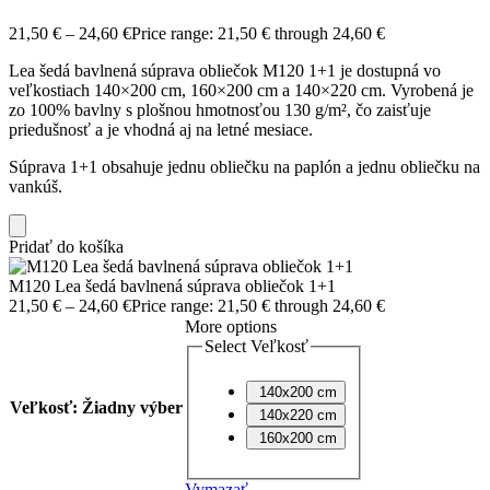
21,50
€
–
24,60
€
Price range: 21,50 € through 24,60 €
Lea šedá bavlnená súprava obliečok M120 1+1 je dostupná vo
veľkostiach 140×200 cm, 160×200 cm a 140×220 cm. Vyrobená je
zo 100% bavlny s plošnou hmotnosťou 130 g/m², čo zaisťuje
priedušnosť a je vhodná aj na letné mesiace.
Súprava 1+1 obsahuje jednu obliečku na paplón a jednu obliečku na
vankúš.
Pridať do košíka
M120 Lea šedá bavlnená súprava obliečok 1+1
21,50
€
–
24,60
€
Price range: 21,50 € through 24,60 €
More options
Select Veľkosť
140x200 cm
Veľkosť
:
Žiadny výber
140x220 cm
160x200 cm
Vymazať