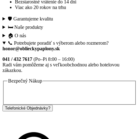
Bezstarostné vrátenie do 14 dní
Viac ako 20 rokov na trhu
🛡️ Garantujeme kvalitu
🛏️ Naše produkty
🏠 O nás
📞 Potrebujete poradiť s výberom alebo rozmerom?
honor@oblieckypaplony.sk
041 / 432 7617
(Po–Pi 8:00 – 16:00)
Radi vám pomôžeme aj s veľkoobchodnou alebo hotelovou
zákazkou.
Bezpečný Nákup
Telefonické Objednávky?