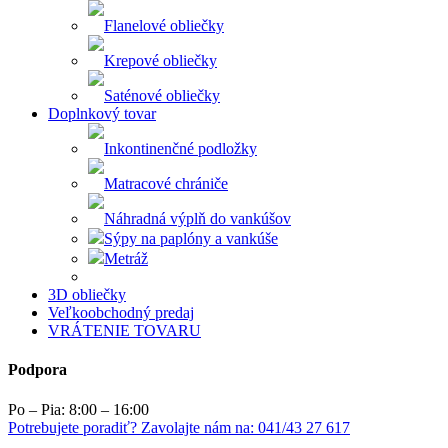
Flanelové obliečky
Krepové obliečky
Saténové obliečky
Doplnkový tovar
Inkontinenčné podložky
Matracové chrániče
Náhradná výplň do vankúšov
Sýpy na paplóny a vankúše
Metráž
3D obliečky
Veľkoobchodný predaj
VRÁTENIE TOVARU
Podpora
Po – Pia: 8:00 – 16:00
Potrebujete poradiť? Zavolajte nám na: 041/43 27 617