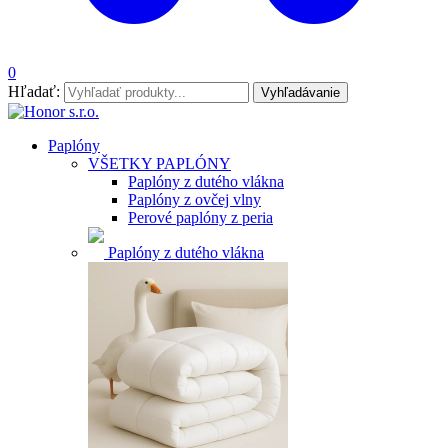
0
Hľadať:
Vyhľadávanie
Paplóny
VŠETKY PAPLÓNY
Paplóny z dutého vlákna
Paplóny z ovčej vlny
Perové paplóny z peria
Paplóny z dutého vlákna