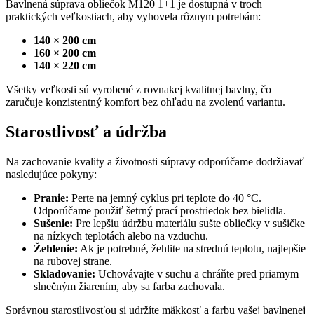
Bavlnená súprava obliečok M120 1+1 je dostupná v troch
praktických veľkostiach, aby vyhovela rôznym potrebám:
140 × 200 cm
160 × 200 cm
140 × 220 cm
Všetky veľkosti sú vyrobené z rovnakej kvalitnej bavlny, čo
zaručuje konzistentný komfort bez ohľadu na zvolenú variantu.
Starostlivosť a údržba
Na zachovanie kvality a životnosti súpravy odporúčame dodržiavať
nasledujúce pokyny:
Pranie:
Perte na jemný cyklus pri teplote do 40 °C.
Odporúčame použiť šetrný prací prostriedok bez bielidla.
Sušenie:
Pre lepšiu údržbu materiálu sušte obliečky v sušičke
na nízkych teplotách alebo na vzduchu.
Žehlenie:
Ak je potrebné, žehlite na strednú teplotu, najlepšie
na rubovej strane.
Skladovanie:
Uchovávajte v suchu a chráňte pred priamym
slnečným žiarením, aby sa farba zachovala.
Správnou starostlivosťou si udržíte mäkkosť a farbu vašej bavlnenej