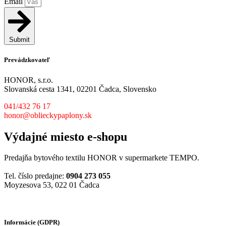
Email
Submit
Prevádzkovateľ
HONOR, s.r.o.
Slovanská cesta 1341, 02201 Čadca, Slovensko
041/432 76 17
honor@oblieckypaplony.sk
Výdajné miesto e-shopu
Predajňa bytového textilu HONOR v supermarkete TEMPO.
Tel. číslo predajne:
0904 273 055
Moyzesova 53, 022 01 Čadca
Informácie (GDPR)