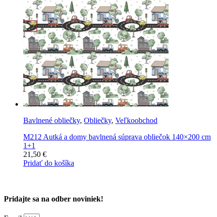
Bavlnené obliečky
,
Obliečky
,
Veľkoobchod
M212 Autká a domy bavlnená súprava obliečok 140×200 cm
1+1
21,50
€
Pridať do košíka
Pridajte sa na odber noviniek!