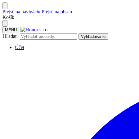
Prejsť na navigáciu
Prejsť na obsah
Košík
MENU
Hľadať:
Vyhľadávanie
Účet