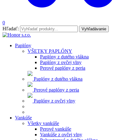
0
Hľadať:
Vyhľadávanie
Paplóny
VŠETKY PAPLÓNY
Paplóny z dutého vlákna
Paplóny z ovčej vlny
Perové paplóny z peria
Paplóny z dutého vlákna
Perové paplóny z peria
Paplóny z ovčej vlny
Vankúše
Všetky vankúše
Perové vankúše
Vankúše z ovčej vlny