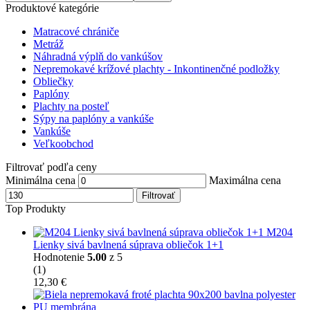
Produktové kategórie
Matracové chrániče
Metráž
Náhradná výplň do vankúšov
Nepremokavé krížové plachty - Inkontinenčné podložky
Obliečky
Paplóny
Plachty na posteľ
Sýpy na paplóny a vankúše
Vankúše
Veľkoobchod
Filtrovať podľa ceny
Minimálna cena
Maximálna cena
Filtrovať
Top Produkty
M204
Lienky sivá bavlnená súprava obliečok 1+1
Hodnotenie
5.00
z 5
(1)
12,30
€