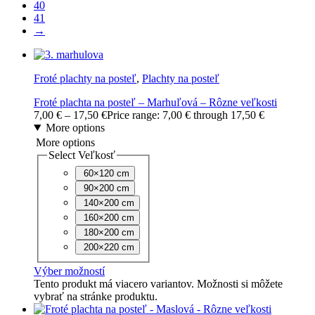
40
41
→
Froté plachty na posteľ
,
Plachty na posteľ
Froté plachta na posteľ – Marhuľová – Rôzne veľkosti
7,00
€
–
17,50
€
Price range: 7,00 € through 17,50 €
More options
More options
Select Veľkosť
60×120 cm
90×200 cm
140×200 cm
160×200 cm
180×200 cm
200×220 cm
Výber možností
Tento produkt má viacero variantov. Možnosti si môžete
vybrať na stránke produktu.