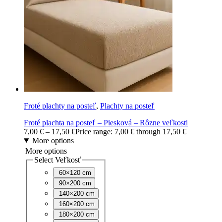
Froté plachty na posteľ
,
Plachty na posteľ
Froté plachta na posteľ – Piesková – Rôzne veľkosti
7,00
€
–
17,50
€
Price range: 7,00 € through 17,50 €
More options
More options
Select Veľkosť
60×120 cm
90×200 cm
140×200 cm
160×200 cm
180×200 cm