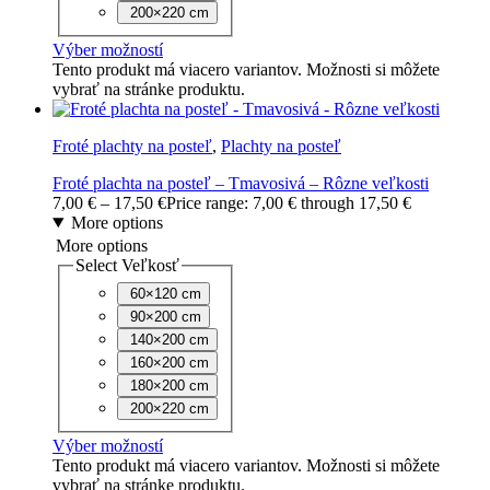
200×220 cm
Výber možností
Tento produkt má viacero variantov. Možnosti si môžete
vybrať na stránke produktu.
Froté plachty na posteľ
,
Plachty na posteľ
Froté plachta na posteľ – Tmavosivá – Rôzne veľkosti
7,00
€
–
17,50
€
Price range: 7,00 € through 17,50 €
More options
More options
Select Veľkosť
60×120 cm
90×200 cm
140×200 cm
160×200 cm
180×200 cm
200×220 cm
Výber možností
Tento produkt má viacero variantov. Možnosti si môžete
vybrať na stránke produktu.