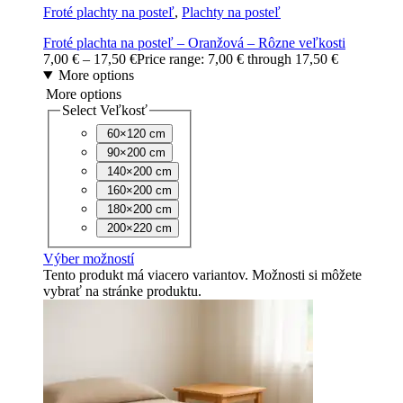
Froté plachty na posteľ
,
Plachty na posteľ
Froté plachta na posteľ – Oranžová – Rôzne veľkosti
7,00
€
–
17,50
€
Price range: 7,00 € through 17,50 €
More options
More options
Select Veľkosť
60×120 cm
90×200 cm
140×200 cm
160×200 cm
180×200 cm
200×220 cm
Výber možností
Tento produkt má viacero variantov. Možnosti si môžete
vybrať na stránke produktu.