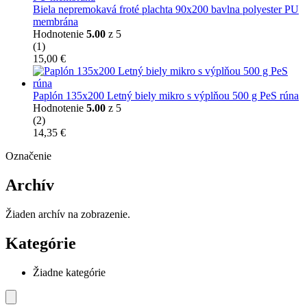
Biela nepremokavá froté plachta 90x200 bavlna polyester PU
membrána
Hodnotenie
5.00
z 5
(1)
15,00
€
Paplón 135x200 Letný biely mikro s výplňou 500 g PeS rúna
Hodnotenie
5.00
z 5
(2)
14,35
€
Označenie
Archív
Žiaden archív na zobrazenie.
Kategórie
Žiadne kategórie