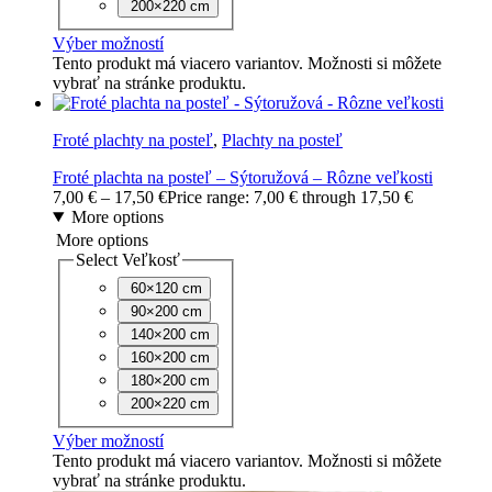
200×220 cm
Výber možností
Tento produkt má viacero variantov. Možnosti si môžete
vybrať na stránke produktu.
Froté plachty na posteľ
,
Plachty na posteľ
Froté plachta na posteľ – Sýtoružová – Rôzne veľkosti
7,00
€
–
17,50
€
Price range: 7,00 € through 17,50 €
More options
More options
Select Veľkosť
60×120 cm
90×200 cm
140×200 cm
160×200 cm
180×200 cm
200×220 cm
Výber možností
Tento produkt má viacero variantov. Možnosti si môžete
vybrať na stránke produktu.