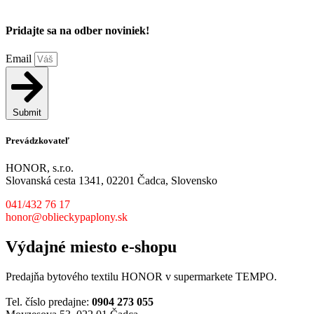
Pridajte sa na odber noviniek!
Email
Submit
Prevádzkovateľ
HONOR, s.r.o.
Slovanská cesta 1341, 02201 Čadca, Slovensko
041/432 76 17
honor@oblieckypaplony.sk
Výdajné miesto e-shopu
Predajňa bytového textilu HONOR v supermarkete TEMPO.
Tel. číslo predajne:
0904 273 055