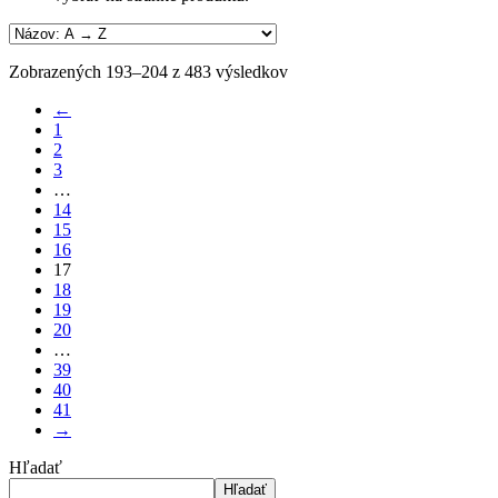
Zobrazených 193–204 z 483 výsledkov
←
1
2
3
…
14
15
16
17
18
19
20
…
39
40
41
→
Hľadať
Hľadať