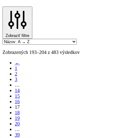
Zobraziť filtre
Zobrazených 193–204 z 483 výsledkov
←
1
2
3
…
14
15
16
17
18
19
20
…
39