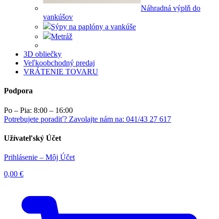
Náhradná výplň do
vankúšov
Sýpy na paplóny a vankúše
Metráž
3D obliečky
Veľkoobchodný predaj
VRÁTENIE TOVARU
Podpora
Po – Pia: 8:00 – 16:00
Potrebujete poradiť? Zavolajte nám na: 041/43 27 617
Užívateľský Účet
Prihlásenie – Môj Účet
0,00
€