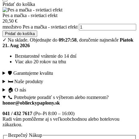
Pridať do košíka
Pes a mačka - svietiaci efekt
20,50
€
množstvo Pes a mačka - svietiaci efekt
Pridať do košíka
✓ Na sklade.
Objednajte do
09:27:57
, doručenie najneskôr
Piatok
21. Aug 2026
Bezstarostné vrátenie do 14 dní
Viac ako 20 rokov na trhu
🛡️ Garantujeme kvalitu
🛏️ Naše produkty
🏠 O nás
📞 Potrebujete poradiť s výberom alebo rozmerom?
honor@oblieckypaplony.sk
041 / 432 7617
(Po–Pi 8:00 – 16:00)
Radi vám pomôžeme aj s veľkoobchodnou alebo hotelovou
zákazkou.
Bezpečný Nákup