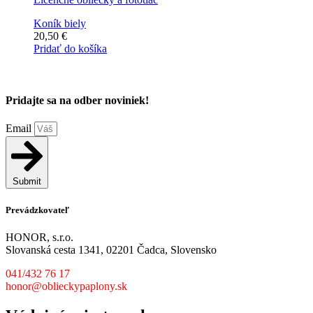
Koník biely
20,50
€
Pridať do košíka
Pridajte sa na odber noviniek!
Email
Submit
Prevádzkovateľ
HONOR, s.r.o.
Slovanská cesta 1341, 02201 Čadca, Slovensko
041/432 76 17
honor@oblieckypaplony.sk