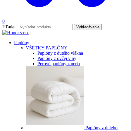
0
Hľadať:
Vyhľadávanie
Paplóny
VŠETKY PAPLÓNY
Paplóny z dutého vlákna
Paplóny z ovčej vlny
Perové paplóny z peria
Paplóny z dutého