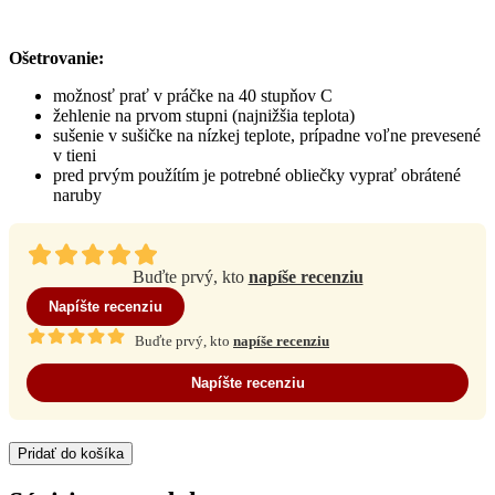
Ošetrovanie:
možnosť prať v práčke na 40 stupňov C
žehlenie na prvom stupni (najnižšia teplota)
sušenie v sušičke na nízkej teplote, prípadne voľne prevesené
v tieni
pred prvým použítím je potrebné obliečky vyprať obrátené
naruby
Buďte prvý, kto
napíše recenziu
Napíšte recenziu
Buďte prvý, kto
napíše recenziu
Napíšte recenziu
Pridať do košíka