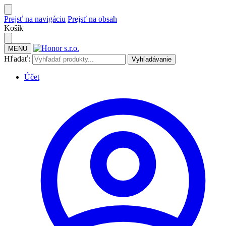
Prejsť na navigáciu
Prejsť na obsah
Košík
MENU
Hľadať:
Vyhľadávanie
Účet