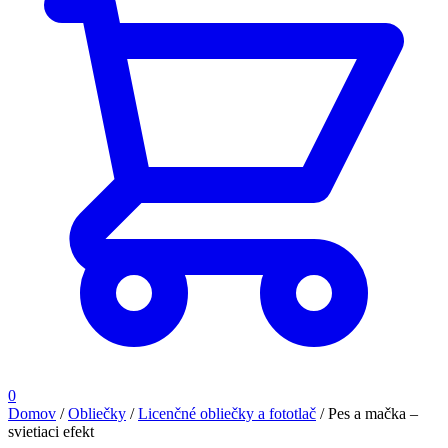
0
Domov
/
Obliečky
/
Licenčné obliečky a fototlač
/
Pes a mačka –
svietiaci efekt