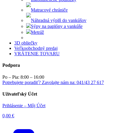
Matracové chrániče
Náhradná výplň do vankúšov
Sýpy na paplóny a vankúše
Metráž
3D obliečky
Veľkoobchodný predaj
VRÁTENIE TOVARU
Podpora
Po – Pia: 8:00 – 16:00
Potrebujete poradiť? Zavolajte nám na: 041/43 27 617
Užívateľský Účet
Prihlásenie – Môj Účet
0,00
€