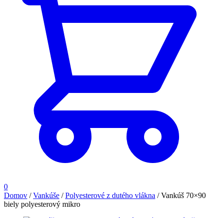
0
Domov
/
Vankúše
/
Polyesterové z dutého vlákna
/
Vankúš 70×90
biely polyesterový mikro