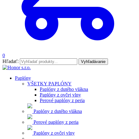
0
Hľadať:
Vyhľadávanie
Paplóny
VŠETKY PAPLÓNY
Paplóny z dutého vlákna
Paplóny z ovčej vlny
Perové paplóny z peria
Paplóny z dutého vlákna
Perové paplóny z peria
Paplóny z ovčej vlny