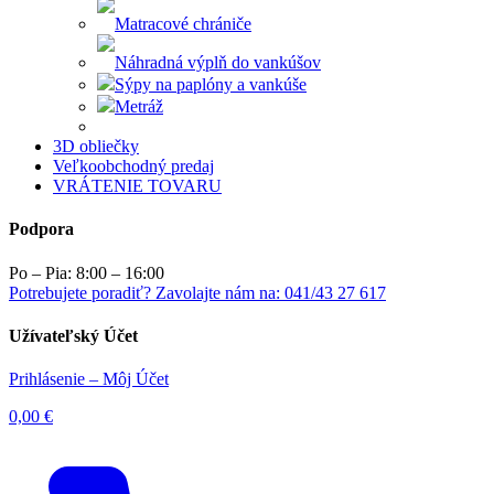
Matracové chrániče
Náhradná výplň do vankúšov
Sýpy na paplóny a vankúše
Metráž
3D obliečky
Veľkoobchodný predaj
VRÁTENIE TOVARU
Podpora
Po – Pia: 8:00 – 16:00
Potrebujete poradiť? Zavolajte nám na: 041/43 27 617
Užívateľský Účet
Prihlásenie – Môj Účet
0,00
€