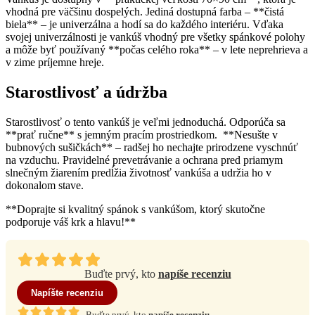
vhodná pre väčšinu dospelých. Jediná dostupná farba – **čistá
biela** – je univerzálna a hodí sa do každého interiéru. Vďaka
svojej univerzálnosti je vankúš vhodný pre všetky spánkové polohy
a môže byť používaný **počas celého roka** – v lete neprehrieva a
v zime príjemne hreje.
Starostlivosť a údržba
Starostlivosť o tento vankúš je veľmi jednoduchá. Odporúča sa
**prať ručne** s jemným pracím prostriedkom. **Nesušte v
bubnových sušičkách** – radšej ho nechajte prirodzene vyschnúť
na vzduchu. Pravidelné prevetrávanie a ochrana pred priamym
slnečným žiarením predĺžia životnosť vankúša a udržia ho v
dokonalom stave.
**Doprajte si kvalitný spánok s vankúšom, ktorý skutočne
podporuje váš krk a hlavu!**
Buďte prvý, kto
napíše recenziu
Napíšte recenziu
Buďte prvý, kto
napíše recenziu