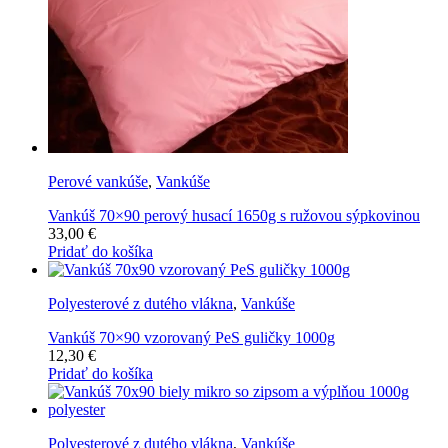
Perové vankúše
,
Vankúše
Vankúš 70×90 perový husací 1650g s ružovou sýpkovinou
33,00
€
Pridať do košíka
Polyesterové z dutého vlákna
,
Vankúše
Vankúš 70×90 vzorovaný PeS guličky 1000g
12,30
€
Pridať do košíka
Polyesterové z dutého vlákna
,
Vankúše