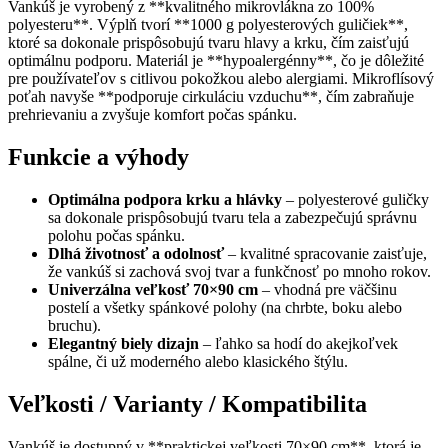
Vankúš je vyrobený z **kvalitného mikrovlákna zo 100%
polyesteru**. Výplň tvorí **1000 g polyesterových guličiek**,
ktoré sa dokonale prispôsobujú tvaru hlavy a krku, čím zaisťujú
optimálnu podporu. Materiál je **hypoalergénny**, čo je dôležité
pre používateľov s citlivou pokožkou alebo alergiami. Mikroflísový
poťah navyše **podporuje cirkuláciu vzduchu**, čím zabraňuje
prehrievaniu a zvyšuje komfort počas spánku.
Funkcie a výhody
Optimálna podpora krku a hlávky
– polyesterové guličky
sa dokonale prispôsobujú tvaru tela a zabezpečujú správnu
polohu počas spánku.
Dlhá životnosť a odolnosť
– kvalitné spracovanie zaisťuje,
že vankúš si zachová svoj tvar a funkčnosť po mnoho rokov.
Univerzálna veľkosť 70×90 cm
– vhodná pre väčšinu
postelí a všetky spánkové polohy (na chrbte, boku alebo
bruchu).
Elegantný biely dizajn
– ľahko sa hodí do akejkoľvek
spálne, či už moderného alebo klasického štýlu.
Veľkosti / Varianty / Kompatibilita
Vankúš je dostupný v **praktickej veľkosti 70×90 cm**, ktorá je