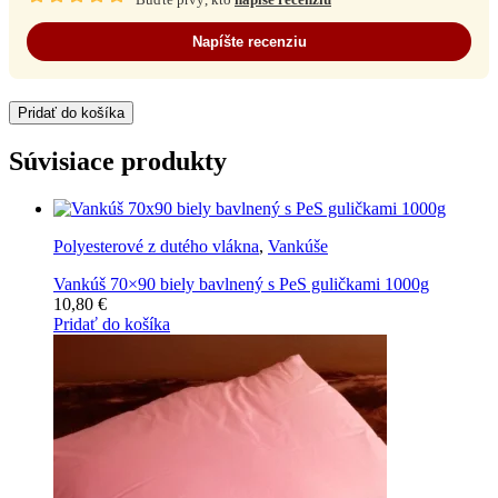
Napíšte recenziu
Pridať do košíka
Súvisiace produkty
Polyesterové z dutého vlákna
,
Vankúše
Vankúš 70×90 biely bavlnený s PeS guličkami 1000g
10,80
€
Pridať do košíka