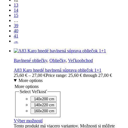
13
14
15
…
39
40
41
→
Bavlnené obliečky
,
Obliečky
,
Veľkoobchod
A83 Karo hnedé bavlnená súprava obliečok 1+1
25,60
€
–
27,00
€
Price range: 25,60 € through 27,00 €
More options
More options
Select Veľkosť
140x200 cm
140x220 cm
160x200 cm
Výber možností
Tento produkt má viacero variantov. Možnosti si môžete