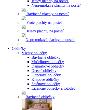
Jersey plachty na posteľ
Nepremokavé plachty na posteľ
Bavlnené plachty na posteľ
Froté plachty na posteľ
Jersey plachty na posteľ
Nepremokavé plachty na posteľ
Obliečky
Všetky obliečky
Bavlnené obliečky
Mušelínové obliečky
Damaškové obliečky
Detské obliečky
Flanelové obliečky
Krepové obliečky
Saténové obliečky
Licenčné obliečky a fototlač
Bavlnené obliečky