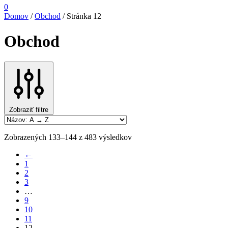
0
Domov
/
Obchod
/
Stránka 12
Obchod
Zobraziť filtre
Zobrazených 133–144 z 483 výsledkov
←
1
2
3
…
9
10
11
12