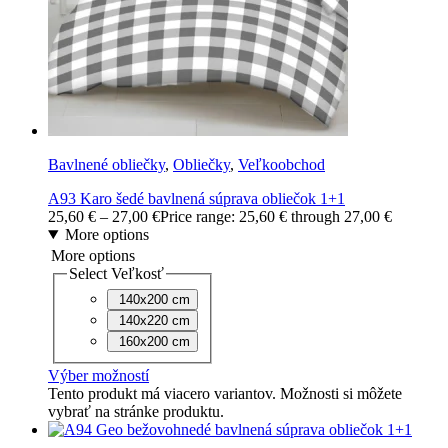
Bavlnené obliečky
,
Obliečky
,
Veľkoobchod
A93 Karo šedé bavlnená súprava obliečok 1+1
25,60
€
–
27,00
€
Price range: 25,60 € through 27,00 €
More options
More options
Select Veľkosť
140x200 cm
140x220 cm
160x200 cm
Výber možností
Tento produkt má viacero variantov. Možnosti si môžete
vybrať na stránke produktu.