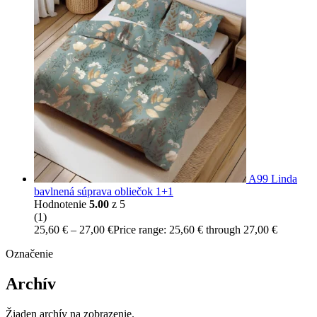
A99 Linda
bavlnená súprava obliečok 1+1
Hodnotenie
5.00
z 5
(1)
25,60
€
–
27,00
€
Price range: 25,60 € through 27,00 €
Označenie
Archív
Žiaden archív na zobrazenie.