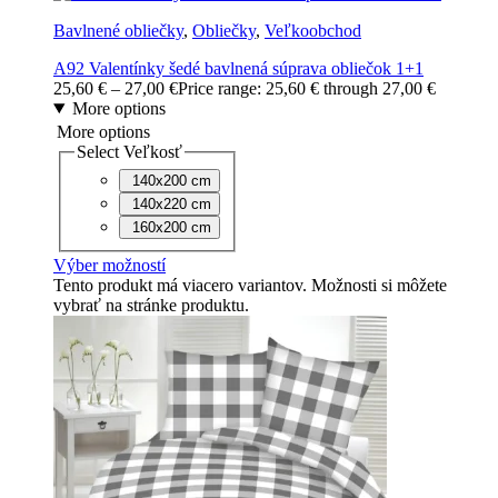
Bavlnené obliečky
,
Obliečky
,
Veľkoobchod
A92 Valentínky šedé bavlnená súprava obliečok 1+1
25,60
€
–
27,00
€
Price range: 25,60 € through 27,00 €
More options
More options
Select Veľkosť
140x200 cm
140x220 cm
160x200 cm
Výber možností
Tento produkt má viacero variantov. Možnosti si môžete
vybrať na stránke produktu.