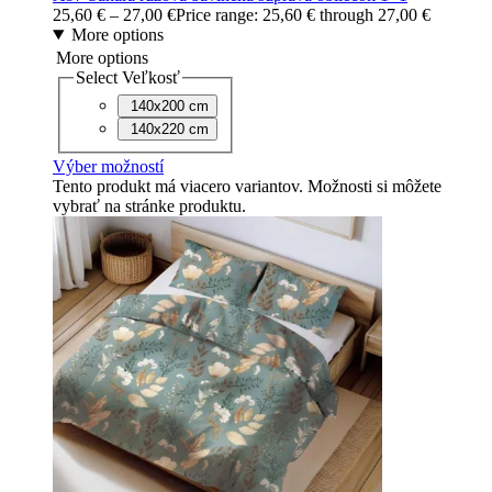
25,60
€
–
27,00
€
Price range: 25,60 € through 27,00 €
More options
More options
Select Veľkosť
140x200 cm
140x220 cm
Výber možností
Tento produkt má viacero variantov. Možnosti si môžete
vybrať na stránke produktu.