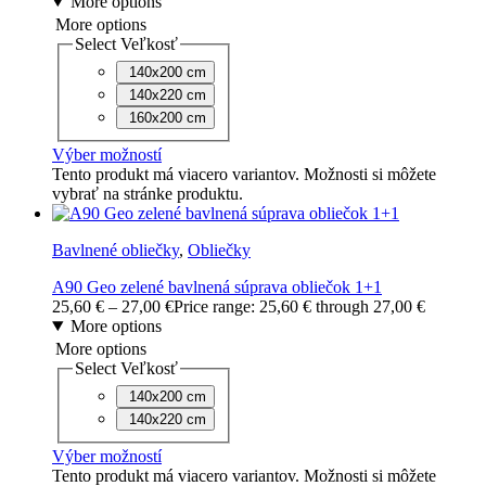
More options
More options
Select Veľkosť
140x200 cm
140x220 cm
160x200 cm
Výber možností
Tento produkt má viacero variantov. Možnosti si môžete
vybrať na stránke produktu.
Bavlnené obliečky
,
Obliečky
A90 Geo zelené bavlnená súprava obliečok 1+1
25,60
€
–
27,00
€
Price range: 25,60 € through 27,00 €
More options
More options
Select Veľkosť
140x200 cm
140x220 cm
Výber možností
Tento produkt má viacero variantov. Možnosti si môžete