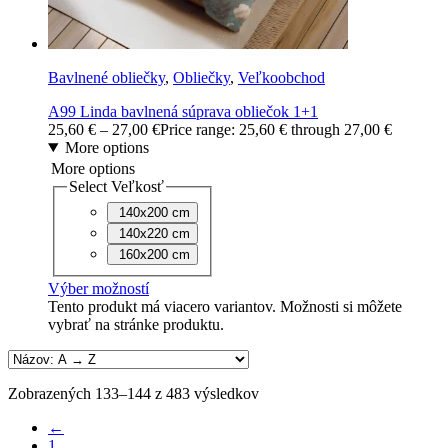
Bavlnené obliečky
,
Obliečky
,
Veľkoobchod
A99 Linda bavlnená súprava obliečok 1+1
25,60
€
–
27,00
€
Price range: 25,60 € through 27,00 €
More options
More options
Select Veľkosť
140x200 cm
140x220 cm
160x200 cm
Výber možností
Tento produkt má viacero variantov. Možnosti si môžete
vybrať na stránke produktu.
Zobrazených 133–144 z 483 výsledkov
←
1