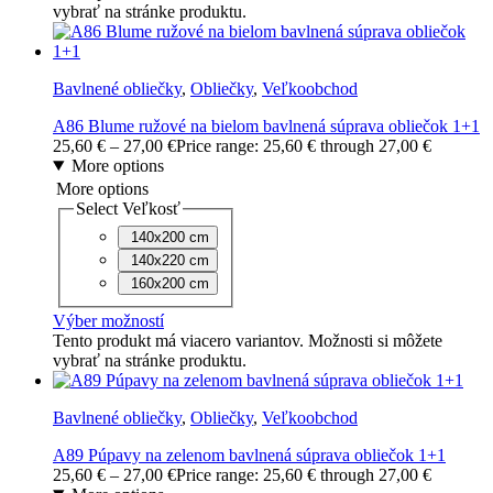
vybrať na stránke produktu.
Bavlnené obliečky
,
Obliečky
,
Veľkoobchod
A86 Blume ružové na bielom bavlnená súprava obliečok 1+1
25,60
€
–
27,00
€
Price range: 25,60 € through 27,00 €
More options
More options
Select Veľkosť
140x200 cm
140x220 cm
160x200 cm
Výber možností
Tento produkt má viacero variantov. Možnosti si môžete
vybrať na stránke produktu.
Bavlnené obliečky
,
Obliečky
,
Veľkoobchod
A89 Púpavy na zelenom bavlnená súprava obliečok 1+1
25,60
€
–
27,00
€
Price range: 25,60 € through 27,00 €