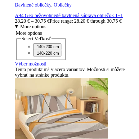
Bavlnené obliečky
,
Obliečky
A94 Geo bežovohnedé bavlnená súprava obliečok 1+1
28,20
€
–
30,75
€
Price range: 28,20 € through 30,75 €
More options
More options
Select Veľkosť
140x200 cm
140x220 cm
Výber možností
Tento produkt má viacero variantov. Možnosti si môžete
vybrať na stránke produktu.