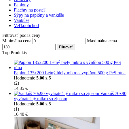
Paplóny
Plachty na posteľ
Sýpy na paplóny a vankúše
Vankúše
Veľkoobchod
Filtrovať podľa ceny
Minimálna cena
Maximálna cena
Filtrovať
Top Produkty
Paplón 135x200 Letný biely mikro s výplňou 500 g PeS rúna
Hodnotenie
5.00
z 5
(2)
14,35
€
Vankúš 70x90
vyvárateľný mikro so zipsom
Hodnotenie
5.00
z 5
(1)
16,40
€