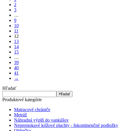
2
3
…
9
10
11
12
13
14
15
…
39
40
41
→
Hľadať
Hľadať
Produktové kategórie
Matracové chrániče
Metráž
Náhradná výplň do vankúšov
Nepremokavé krížové plachty - Inkontinenčné podložky
Obliečky