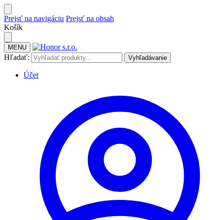
Prejsť na navigáciu
Prejsť na obsah
Košík
MENU
Hľadať:
Vyhľadávanie
Účet