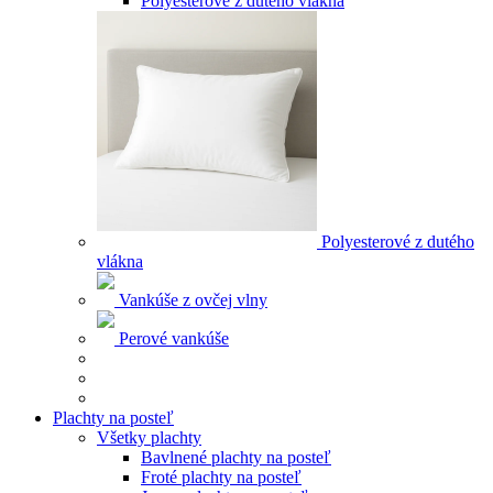
Polyesterové z dutého vlákna
Polyesterové z dutého
vlákna
Vankúše z ovčej vlny
Perové vankúše
Plachty na posteľ
Všetky plachty
Bavlnené plachty na posteľ
Froté plachty na posteľ