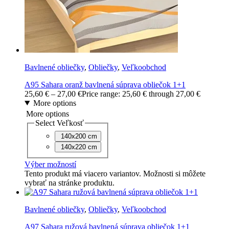
Bavlnené obliečky
,
Obliečky
,
Veľkoobchod
A95 Sahara oranž bavlnená súprava obliečok 1+1
25,60
€
–
27,00
€
Price range: 25,60 € through 27,00 €
More options
More options
Select Veľkosť
140x200 cm
140x220 cm
Výber možností
Tento produkt má viacero variantov. Možnosti si môžete
vybrať na stránke produktu.
Bavlnené obliečky
,
Obliečky
,
Veľkoobchod
A97 Sahara ružová bavlnená súprava obliečok 1+1