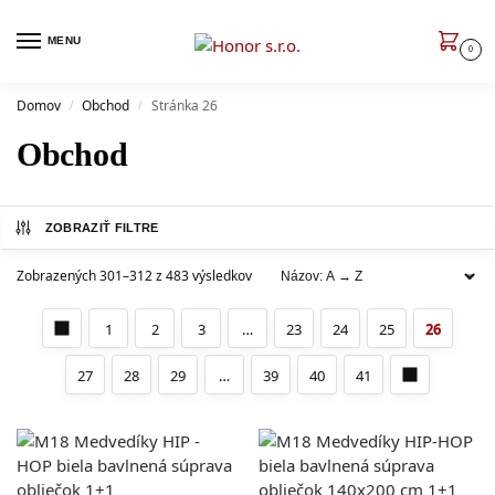
MENU
0
Domov
Obchod
Stránka 26
/
/
Obchod
ZOBRAZIŤ FILTRE
Zobrazených 301–312 z 483 výsledkov
1
2
3
…
23
24
25
26
27
28
29
…
39
40
41