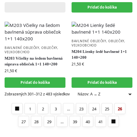
Pridať do košíka
BAVLNENÉ OBLIEČKY
,
OBLIEČKY
,
VEĽKOOBCHOD
BAVLNENÉ OBLIEČKY
,
OBLIEČKY
,
M204 Lienky šedé bavlnené 1+1
VEĽKOOBCHOD
140×200
M203 Včielky na šedom bavlnená
21,50
€
súprava obliečok 1+1 140×200
21,50
€
Pridať do košíka
Pridať do košíka
Zobrazených 301–312 z 483 výsledkov
1
2
3
…
23
24
25
26
27
28
29
…
39
40
41